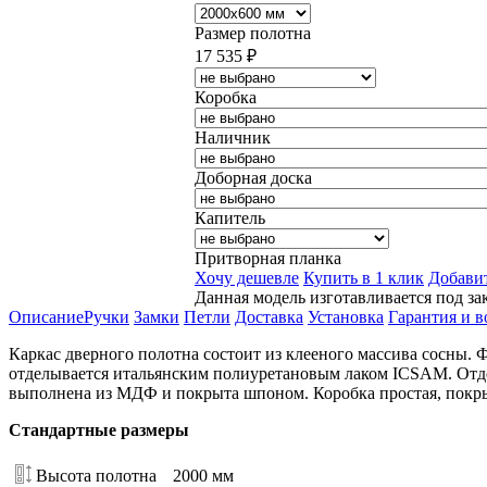
Размер полотна
17 535
₽
Коробка
Наличник
Доборная доска
Капитель
Притворная планка
Хочу дешевле
Купить в 1 клик
Добавит
Данная модель изготавливается под зак
Описание
Ручки
Замки
Петли
Доставка
Установка
Гарантия и в
Каркас дверного полотна состоит из клееного массива сосны
отделывается итальянским полиуретановым лаком ICSAM. Отде
выполнена из МДФ и покрыта шпоном. Коробка простая, покр
Стандартные размеры
Высота полотна
2000 мм