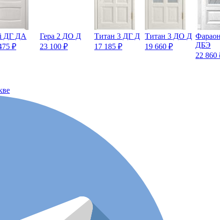
i ДГ ДА
Гера 2 ДО Д
Титан 3 ДГ Д
Титан 3 ДО Д
Фараон
ДБЭ
475
₽
23 100
₽
17 185
₽
19 660
₽
22 860
кве