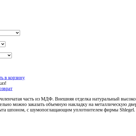
ь в корзину
аз!
озврат
. Филенчатая часть из МДФ. Внешняя отделка натуральный высо
льно можно заказать объемную накладку на металлическую двер
ыта шпоном, с шумопоглащающим уплотнителем фирмы Shlegel.