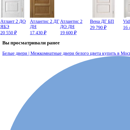
Атлант 2 ДО
Атлантис 2 ДГ
Атлантис 2
Вена ДГ БП
Vid
ЯБЭ
ДН
ДО ДН
29 790
₽
16 
20 550
₽
17 430
₽
19 600
₽
Вы просматривали ранее
Белые двери | Межкомнатные двери белого цвета купить в Мос