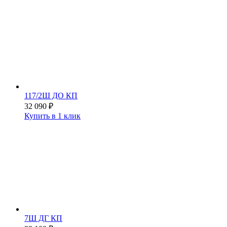
117/2Ш ДО КП
32 090
₽
Купить в 1 клик
7Ш ДГ КП