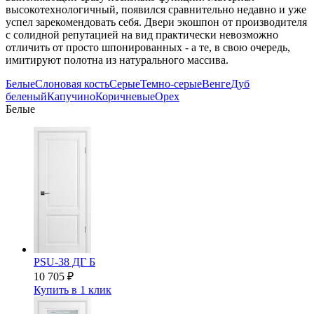
высокотехнологичный, появился сравнительно недавно и уже
успел зарекомендовать себя. Двери экошпон от производителя
с солидной репутацией на вид практически невозможно
отличить от просто шпонированных - а те, в свою очередь,
имитируют полотна из натурального массива.
Белые
Слоновая кость
Серые
Темно-серые
Венге
Дуб
беленый
Капучино
Коричневые
Орех
Белые
PSU-38 ДГ Б
10 705
₽
Купить в 1 клик