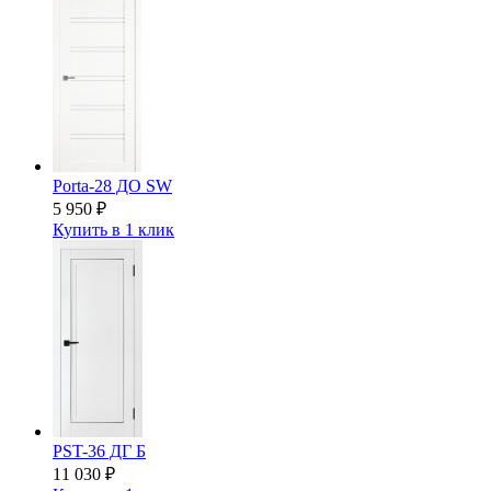
Porta-28 ДО SW
5 950
₽
Купить в 1 клик
PST-36 ДГ Б
11 030
₽