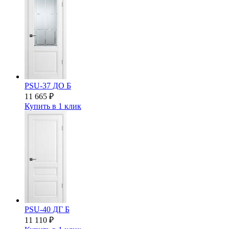
PSU-37 ДО Б
11 665
₽
Купить в 1 клик
PSU-40 ДГ Б
11 110
₽