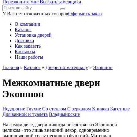
Перезвоните мне
Вызвать замерщика
У Вас нет отложенных товаров
Оформить заказ
О компании
Каталог
Установка дверей
Доставка
Как заказать
Контакты
Наши работы
Главная
»
Каталог
»
Двери по материалу
»
Экошпон
Межкомнатные двери
Экошпон
Недорогие
Глухие
Со стеклом
С зеркалом
Книжка
Багетные
Для ванной и туалета
Владимирские
На самом деле, двери никогда не состоят из Экошпона
целиком - это лишь внешний декор, одновременно
выполняющий сразу несколько функций. Материал