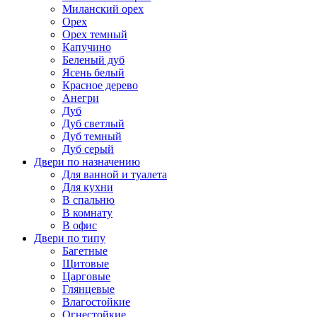
Миланский орех
Орех
Орех темный
Капучино
Беленый дуб
Ясень белый
Красное дерево
Анегри
Дуб
Дуб светлый
Дуб темный
Дуб серый
Двери по назначению
Для ванной и туалета
Для кухни
В спальню
В комнату
В офис
Двери по типу
Багетные
Щитовые
Царговые
Глянцевые
Влагостойкие
Огнестойкие