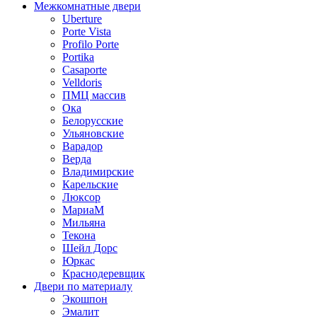
Межкомнатные двери
Uberture
Porte Vista
Profilo Porte
Portika
Casaporte
Velldoris
ПМЦ массив
Ока
Белорусские
Ульяновские
Варадор
Верда
Владимирские
Карельские
Люксор
МариаМ
Мильяна
Текона
Шейл Дорс
Юркас
Краснодеревщик
Двери по материалу
Экошпон
Эмалит