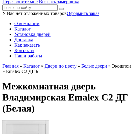
Перезвоните мне
Вызвать замерщика
У Вас нет отложенных товаров
Оформить заказ
О компании
Каталог
Установка дверей
Доставка
Как заказать
Контакты
Наши работы
Главная
»
Каталог
»
Двери по цвету
»
Белые двери
»
Экошпон
» Emalex C2 ДГ Б
Межкомнатная дверь
Владимирская Emalex C2 ДГ
(Белая)