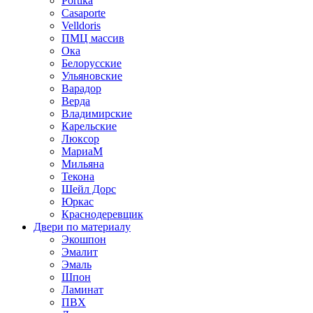
Portika
Casaporte
Velldoris
ПМЦ массив
Ока
Белорусские
Ульяновские
Варадор
Верда
Владимирские
Карельские
Люксор
МариаМ
Мильяна
Текона
Шейл Дорс
Юркас
Краснодеревщик
Двери по материалу
Экошпон
Эмалит
Эмаль
Шпон
Ламинат
ПВХ