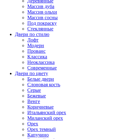
Деревянные
Массив дуба
Массив ольхи
Массив сосны
Под покраску
Стеклянные
Двери по стилю
Лофт
Модерн
Прованс
Классика
Неоклассика
Современные
Двери по цвету
Белые двери
Слоновая кость
Серые
Бежевые
Венге
Коричневые
Итальянский орех
Миланский орех
Орех
Орех темный
Капучино