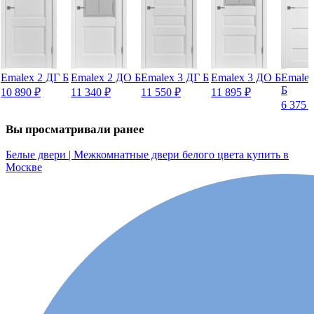
Emalex 2 ДГ Б
Emalex 2 ДО Б
Emalex 3 ДГ Б
Emalex 3 ДО Б
Emale
Б
10 890
₽
11 340
₽
11 550
₽
11 895
₽
6 375
Вы просматривали ранее
Белые двери | Межкомнатные двери белого цвета купить в
Москве