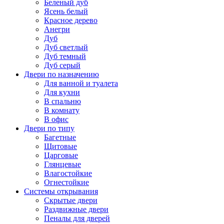
Беленый дуб
Ясень белый
Красное дерево
Анегри
Дуб
Дуб светлый
Дуб темный
Дуб серый
Двери по назначению
Для ванной и туалета
Для кухни
В спальню
В комнату
В офис
Двери по типу
Багетные
Щитовые
Царговые
Глянцевые
Влагостойкие
Огнестойкие
Системы открывания
Скрытые двери
Раздвижные двери
Пеналы для дверей