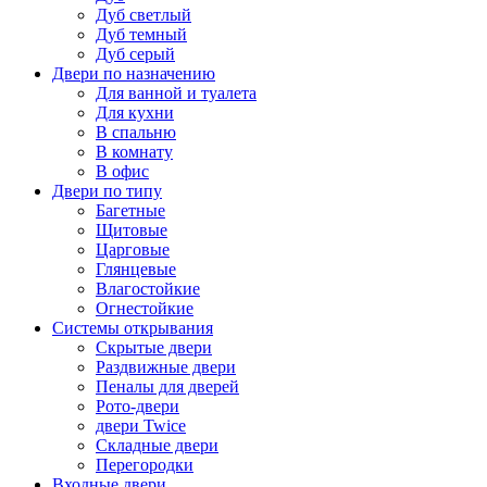
Дуб светлый
Дуб темный
Дуб серый
Двери по назначению
Для ванной и туалета
Для кухни
В спальню
В комнату
В офис
Двери по типу
Багетные
Щитовые
Царговые
Глянцевые
Влагостойкие
Огнестойкие
Системы открывания
Скрытые двери
Раздвижные двери
Пеналы для дверей
Рото-двери
двери Twice
Складные двери
Перегородки
Входные двери