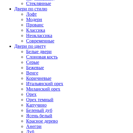
Стеклянные
Двери по стилю
Лофт
Модерн
Прованс
Классика
Неоклассика
Современные
Двери по цвету
Белые двери
Слоновая кость
Серые
Бежевые
Венге
Коричневые
Итальянский орех
Миланский орех
Орех
Орех темный
Капучино
Беленый дуб
Ясень белый
Красное дерево
Анегри
Дуб