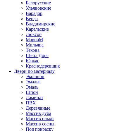
Белорусские
Ульяновские
Варадор
Верда
Владимирские
Карельские
Люксор
МариаМ
Мильяна
Текона
Шейл Дорс
Юркас
Краснодеревщик
Двери по материалу
Экошпон
Эмалит
Эмаль
Шпон
Ламинат
ПВХ
Деревянные
Массив дуба
Массив ольхи
Массив сосны
Под покраску