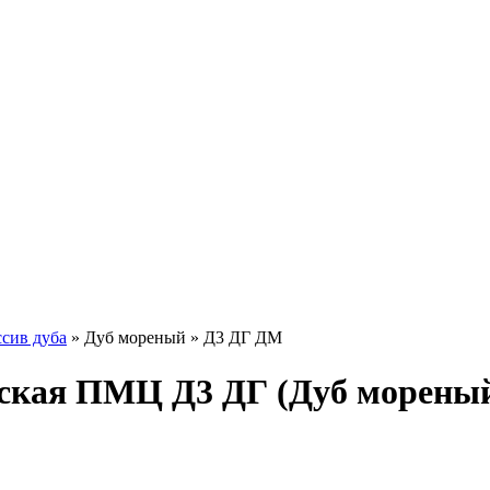
сив дуба
»
Дуб мореный
» Д3 ДГ ДМ
ская ПМЦ Д3 ДГ (Дуб морены