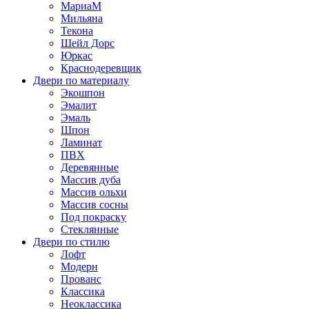
МариаМ
Мильяна
Текона
Шейл Дорс
Юркас
Краснодеревщик
Двери по материалу
Экошпон
Эмалит
Эмаль
Шпон
Ламинат
ПВХ
Деревянные
Массив дуба
Массив ольхи
Массив сосны
Под покраску
Стеклянные
Двери по стилю
Лофт
Модерн
Прованс
Классика
Неоклассика