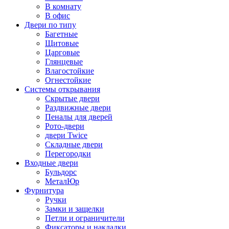
В комнату
В офис
Двери по типу
Багетные
Щитовые
Царговые
Глянцевые
Влагостойкие
Огнестойкие
Системы открывания
Скрытые двери
Раздвижные двери
Пеналы для дверей
Рото-двери
двери Twice
Складные двери
Перегородки
Входные двери
Бульдорс
МеталЮр
Фурнитура
Ручки
Замки и защелки
Петли и ограничители
Фиксаторы и накладки