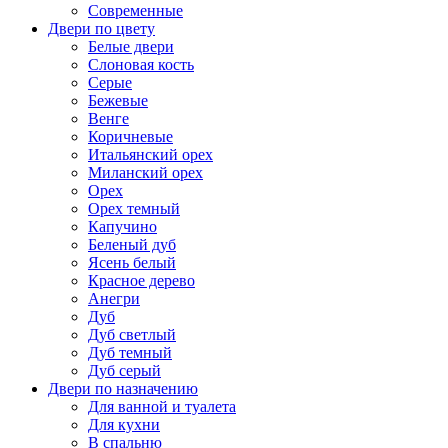
Современные
Двери по цвету
Белые двери
Слоновая кость
Серые
Бежевые
Венге
Коричневые
Итальянский орех
Миланский орех
Орех
Орех темный
Капучино
Беленый дуб
Ясень белый
Красное дерево
Анегри
Дуб
Дуб светлый
Дуб темный
Дуб серый
Двери по назначению
Для ванной и туалета
Для кухни
В спальню