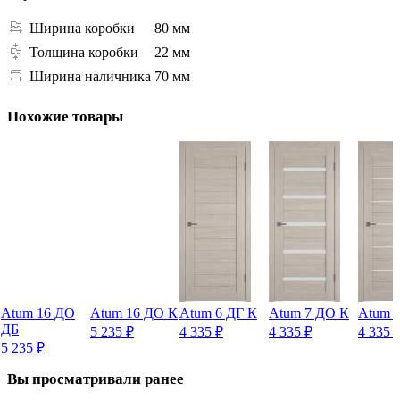
Ширина коробки
80 мм
Толщина коробки
22 мм
Ширина наличника
70 мм
Похожие товары
Atum 16 ДО
Atum 16 ДО К
Atum 6 ДГ К
Atum 7 ДО К
Atum 
ДБ
5 235
₽
4 335
₽
4 335
₽
4 335
5 235
₽
Вы просматривали ранее