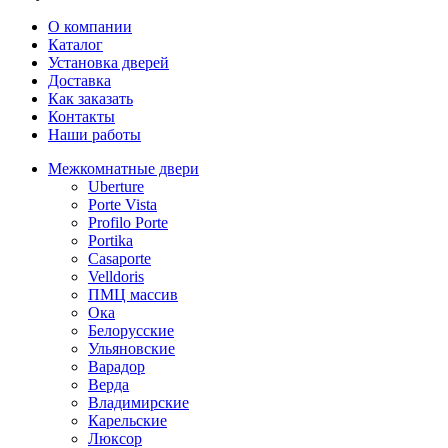
О компании
Каталог
Установка дверей
Доставка
Как заказать
Контакты
Наши работы
Межкомнатные двери
Uberture
Porte Vista
Profilo Porte
Portika
Casaporte
Velldoris
ПМЦ массив
Ока
Белорусские
Ульяновские
Варадор
Верда
Владимирские
Карельские
Люксор