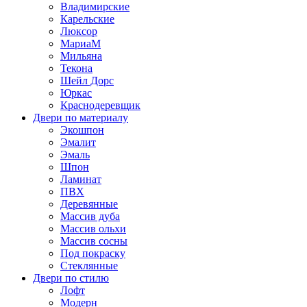
Владимирские
Карельские
Люксор
МариаМ
Мильяна
Текона
Шейл Дорс
Юркас
Краснодеревщик
Двери по материалу
Экошпон
Эмалит
Эмаль
Шпон
Ламинат
ПВХ
Деревянные
Массив дуба
Массив ольхи
Массив сосны
Под покраску
Стеклянные
Двери по стилю
Лофт
Модерн