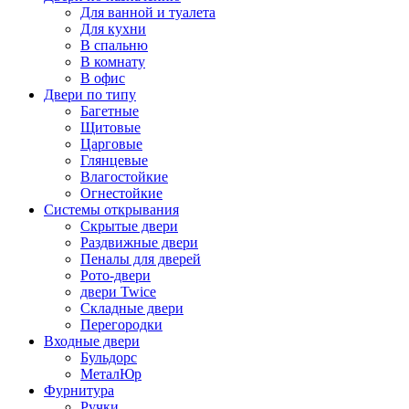
Для ванной и туалета
Для кухни
В спальню
В комнату
В офис
Двери по типу
Багетные
Щитовые
Царговые
Глянцевые
Влагостойкие
Огнестойкие
Системы открывания
Скрытые двери
Раздвижные двери
Пеналы для дверей
Рото-двери
двери Twice
Складные двери
Перегородки
Входные двери
Бульдорс
МеталЮр
Фурнитура
Ручки