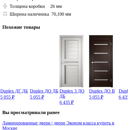
Толщина коробки
26 мм
Ширина наличника
70,100 мм
Похожие товары
Duplex ДГ ДБ
Duplex ДО ДБ
Duplex 3 ДО
Duplex ДО В
Duple
ДБ
5 055
₽
5 055
₽
5 055
₽
6 43
6 435
₽
Вы просматривали ранее
Ламинированные двери | двери Эконом класса купить в
Москве