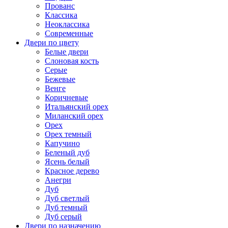
Прованс
Классика
Неоклассика
Современные
Двери по цвету
Белые двери
Слоновая кость
Серые
Бежевые
Венге
Коричневые
Итальянский орех
Миланский орех
Орех
Орех темный
Капучино
Беленый дуб
Ясень белый
Красное дерево
Анегри
Дуб
Дуб светлый
Дуб темный
Дуб серый
Двери по назначению