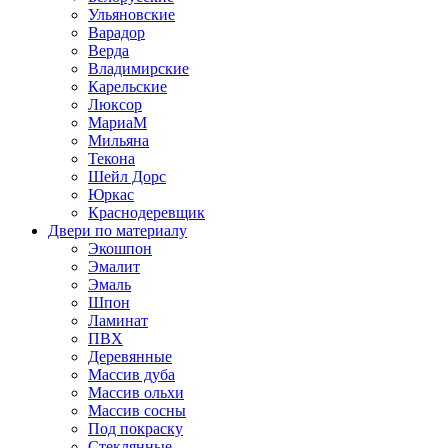
Ульяновские
Варадор
Верда
Владимирские
Карельские
Люксор
МариаМ
Мильяна
Текона
Шейл Дорс
Юркас
Краснодеревщик
Двери по материалу
Экошпон
Эмалит
Эмаль
Шпон
Ламинат
ПВХ
Деревянные
Массив дуба
Массив ольхи
Массив сосны
Под покраску
Стеклянные