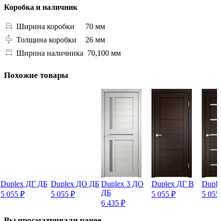
Коробка и наличник
Ширина коробки
70 мм
Толщина коробки
26 мм
Ширина наличника
70,100 мм
Похожие товары
Duplex ДГ ДБ
Duplex ДО ДБ
Duplex 3 ДО
Duplex ДГ В
Dupl
ДБ
5 055
₽
5 055
₽
5 055
₽
5 05
6 435
₽
Вы просматривали ранее