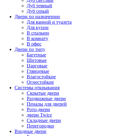
Дуб светлый
Дуб темный
Дуб серый
Двери по назначению
Для ванной и туалета
Для кухни
В спальню
В комнату
В офис
Двери по типу
Багетные
Щитовые
Царговые
Глянцевые
Влагостойкие
Огнестойкие
Системы открывания
Скрытые двери
Раздвижные двери
Пеналы для дверей
Рото-двери
двери Twice
Складные двери
Перегородки
Входные двери