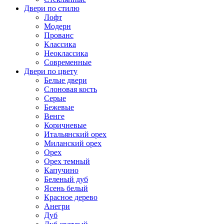
Двери по стилю
Лофт
Модерн
Прованс
Классика
Неоклассика
Современные
Двери по цвету
Белые двери
Слоновая кость
Серые
Бежевые
Венге
Коричневые
Итальянский орех
Миланский орех
Орех
Орех темный
Капучино
Беленый дуб
Ясень белый
Красное дерево
Анегри
Дуб