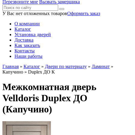
Перезвоните мне
Вызвать замерщика
У Вас нет отложенных товаров
Оформить заказ
О компании
Каталог
Установка дверей
Доставка
Как заказать
Контакты
Наши работы
Главная
»
Каталог
»
Двери по материалу
»
Ламинат
»
Капучино
» Duplex ДО К
Межкомнатная дверь
Velldoris Duplex ДО
(Капучино)