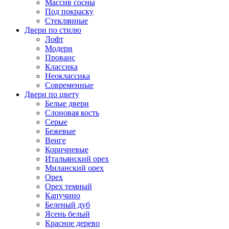
Массив сосны
Под покраску
Стеклянные
Двери по стилю
Лофт
Модерн
Прованс
Классика
Неоклассика
Современные
Двери по цвету
Белые двери
Слоновая кость
Серые
Бежевые
Венге
Коричневые
Итальянский орех
Миланский орех
Орех
Орех темный
Капучино
Беленый дуб
Ясень белый
Красное дерево