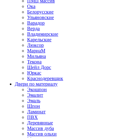
ПМЦ массив
Ока
Белорусские
Ульяновские
Варадор
Верда
Владимирские
Карельские
Люксор
МариаМ
Мильяна
Текона
Шейл Дорс
Юркас
Краснодеревщик
Двери по материалу
Экошпон
Эмалит
Эмаль
Шпон
Ламинат
ПВХ
Деревянные
Массив дуба
Массив ольхи