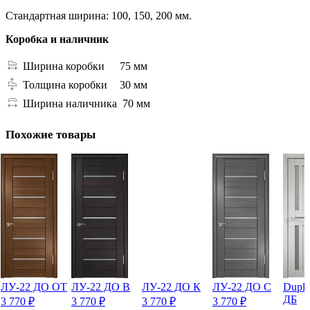
Стандартная ширина: 100, 150, 200 мм.
Коробка и наличник
Ширина коробки
75 мм
Толщина коробки
30 мм
Ширина наличника
70 мм
Похожие товары
ЛУ-22 ДО ОТ
ЛУ-22 ДО В
ЛУ-22 ДО К
ЛУ-22 ДО С
Dupl
ДБ
3 770
₽
3 770
₽
3 770
₽
3 770
₽