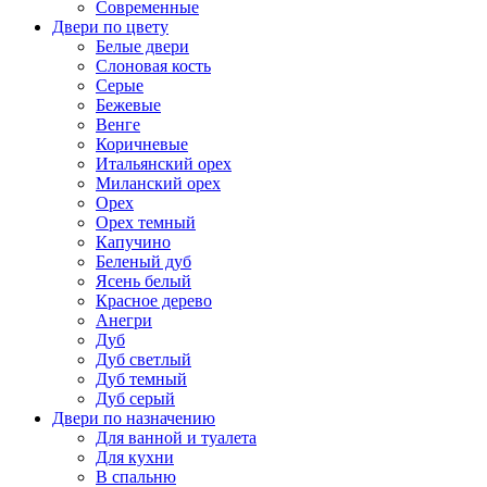
Современные
Двери по цвету
Белые двери
Слоновая кость
Серые
Бежевые
Венге
Коричневые
Итальянский орех
Миланский орех
Орех
Орех темный
Капучино
Беленый дуб
Ясень белый
Красное дерево
Анегри
Дуб
Дуб светлый
Дуб темный
Дуб серый
Двери по назначению
Для ванной и туалета
Для кухни
В спальню