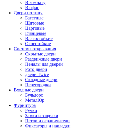
В комнату
В офис
Двери по типу
Багетные
Щитовые
Царговые
Глянцевые
Влагостойкие
Огнестойкие
Системы открывания
Скрытые двери
Раздвижные двери
Пеналы для дверей
Рото-двери
двери Twice
Складные двери
Перегородки
Входные двери
Бульдорс
МеталЮр
Фурнитура
Ручки
Замки и защелки
Петли и ограничители
Фиксаторы и накладки