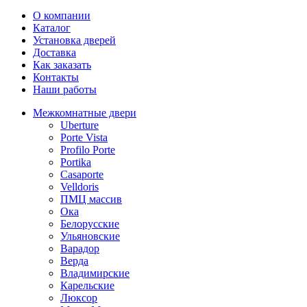
О компании
Каталог
Установка дверей
Доставка
Как заказать
Контакты
Наши работы
Межкомнатные двери
Uberture
Porte Vista
Profilo Porte
Portika
Casaporte
Velldoris
ПМЦ массив
Ока
Белорусские
Ульяновские
Варадор
Верда
Владимирские
Карельские
Люксор