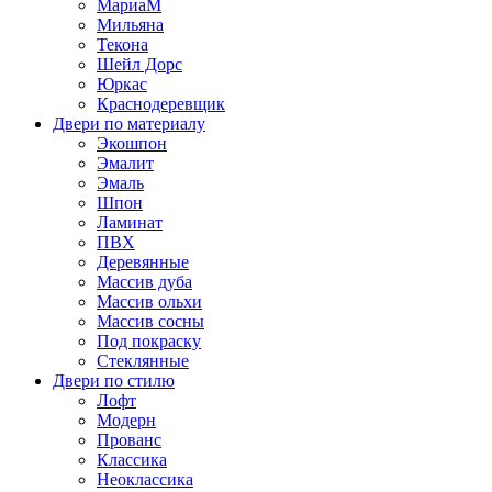
МариаМ
Мильяна
Текона
Шейл Дорс
Юркас
Краснодеревщик
Двери по материалу
Экошпон
Эмалит
Эмаль
Шпон
Ламинат
ПВХ
Деревянные
Массив дуба
Массив ольхи
Массив сосны
Под покраску
Стеклянные
Двери по стилю
Лофт
Модерн
Прованс
Классика
Неоклассика