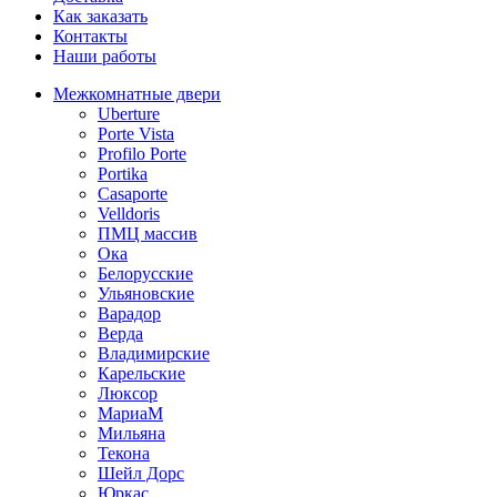
Как заказать
Контакты
Наши работы
Межкомнатные двери
Uberture
Porte Vista
Profilo Porte
Portika
Casaporte
Velldoris
ПМЦ массив
Ока
Белорусские
Ульяновские
Варадор
Верда
Владимирские
Карельские
Люксор
МариаМ
Мильяна
Текона
Шейл Дорс
Юркас