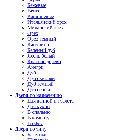
Бежевые
Венге
Коричневые
Итальянский орех
Миланский орех
Орех
Орех темный
Капучино
Беленый дуб
Ясень белый
Красное дерево
Анегри
Дуб
Дуб светлый
Дуб темный
Дуб серый
Двери по назначению
Для ванной и туалета
Для кухни
В спальню
В комнату
В офис
Двери по типу
Багетные