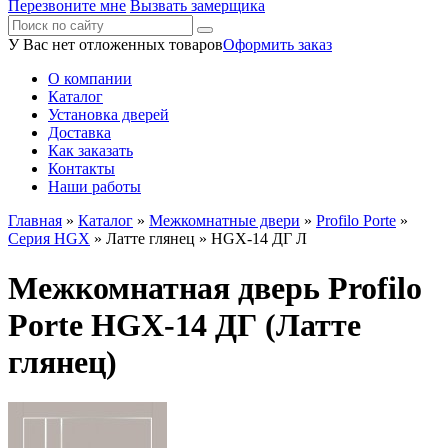
Перезвоните мне
Вызвать замерщика
У Вас нет отложенных товаров
Оформить заказ
О компании
Каталог
Установка дверей
Доставка
Как заказать
Контакты
Наши работы
Главная
»
Каталог
»
Межкомнатные двери
»
Profilo Porte
»
Серия HGX
»
Латте глянец
» HGX-14 ДГ Л
Межкомнатная дверь Profilo
Porte HGX-14 ДГ (Латте
глянец)