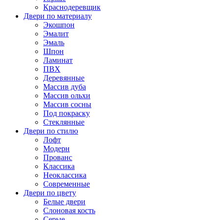
Краснодеревщик
Двери по материалу
Экошпон
Эмалит
Эмаль
Шпон
Ламинат
ПВХ
Деревянные
Массив дуба
Массив ольхи
Массив сосны
Под покраску
Стеклянные
Двери по стилю
Лофт
Модерн
Прованс
Классика
Неоклассика
Современные
Двери по цвету
Белые двери
Слоновая кость
Серые