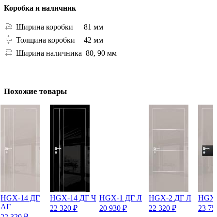
Коробка и наличник
Ширина коробки
81 мм
Толщина коробки
42 мм
Ширина наличника
80, 90 мм
Похожие товары
HGX-14 ДГ
HGX-14 ДГ Ч
HGX-1 ДГ Л
HGX-2 ДГ Л
HGX-
АГ
22 320
₽
20 930
₽
22 320
₽
23 7
22 320
₽