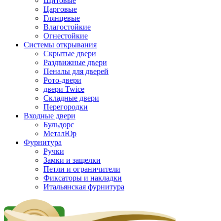
Щитовые
Царговые
Глянцевые
Влагостойкие
Огнестойкие
Системы открывания
Скрытые двери
Раздвижные двери
Пеналы для дверей
Рото-двери
двери Twice
Складные двери
Перегородки
Входные двери
Бульдорс
МеталЮр
Фурнитура
Ручки
Замки и защелки
Петли и ограничители
Фиксаторы и накладки
Итальянская фурнитура