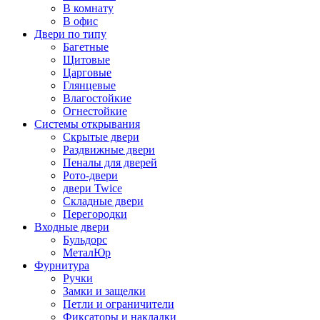
В комнату
В офис
Двери по типу
Багетные
Щитовые
Царговые
Глянцевые
Влагостойкие
Огнестойкие
Системы открывания
Скрытые двери
Раздвижные двери
Пеналы для дверей
Рото-двери
двери Twice
Складные двери
Перегородки
Входные двери
Бульдорс
МеталЮр
Фурнитура
Ручки
Замки и защелки
Петли и ограничители
Фиксаторы и накладки