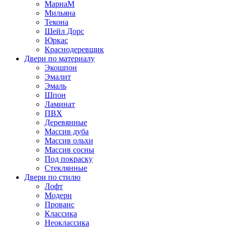
МариаМ
Мильяна
Текона
Шейл Дорс
Юркас
Краснодеревщик
Двери по материалу
Экошпон
Эмалит
Эмаль
Шпон
Ламинат
ПВХ
Деревянные
Массив дуба
Массив ольхи
Массив сосны
Под покраску
Стеклянные
Двери по стилю
Лофт
Модерн
Прованс
Классика
Неоклассика