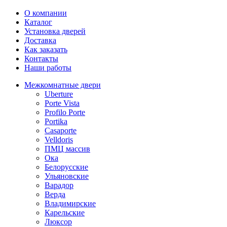
О компании
Каталог
Установка дверей
Доставка
Как заказать
Контакты
Наши работы
Межкомнатные двери
Uberture
Porte Vista
Profilo Porte
Portika
Casaporte
Velldoris
ПМЦ массив
Ока
Белорусские
Ульяновские
Варадор
Верда
Владимирские
Карельские
Люксор