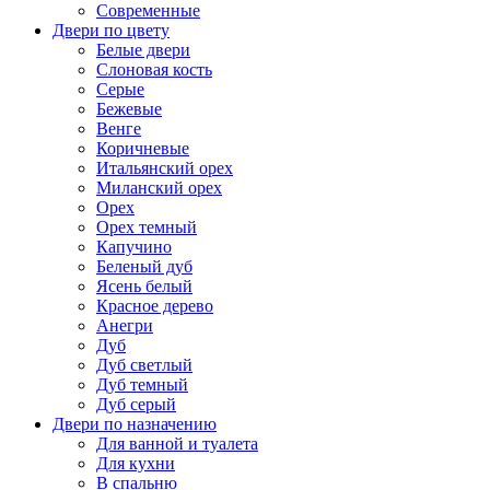
Современные
Двери по цвету
Белые двери
Слоновая кость
Серые
Бежевые
Венге
Коричневые
Итальянский орех
Миланский орех
Орех
Орех темный
Капучино
Беленый дуб
Ясень белый
Красное дерево
Анегри
Дуб
Дуб светлый
Дуб темный
Дуб серый
Двери по назначению
Для ванной и туалета
Для кухни
В спальню