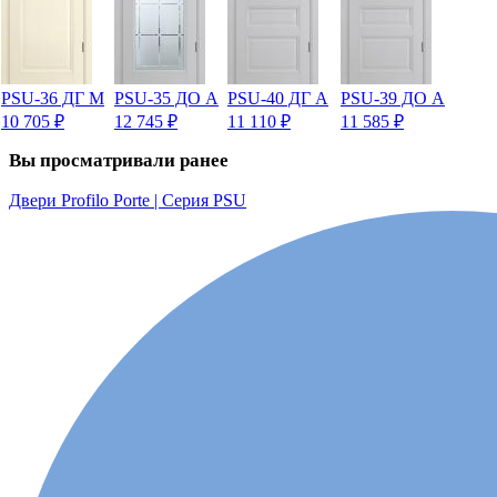
PSU-36 ДГ М
PSU-35 ДО А
PSU-40 ДГ А
PSU-39 ДО А
10 705
₽
12 745
₽
11 110
₽
11 585
₽
Вы просматривали ранее
Двери Profilo Porte | Серия PSU