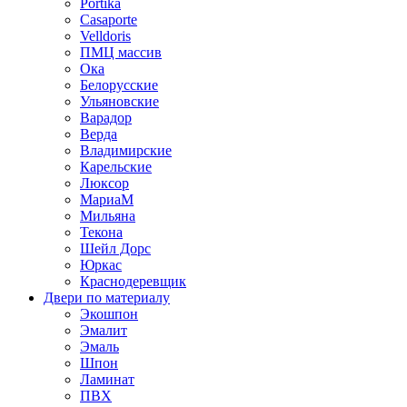
Portika
Casaporte
Velldoris
ПМЦ массив
Ока
Белорусские
Ульяновские
Варадор
Верда
Владимирские
Карельские
Люксор
МариаМ
Мильяна
Текона
Шейл Дорс
Юркас
Краснодеревщик
Двери по материалу
Экошпон
Эмалит
Эмаль
Шпон
Ламинат
ПВХ