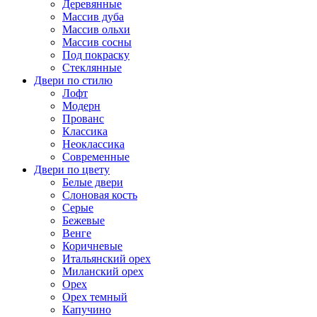
Деревянные
Массив дуба
Массив ольхи
Массив сосны
Под покраску
Стеклянные
Двери по стилю
Лофт
Модерн
Прованс
Классика
Неоклассика
Современные
Двери по цвету
Белые двери
Слоновая кость
Серые
Бежевые
Венге
Коричневые
Итальянский орех
Миланский орех
Орех
Орех темный
Капучино