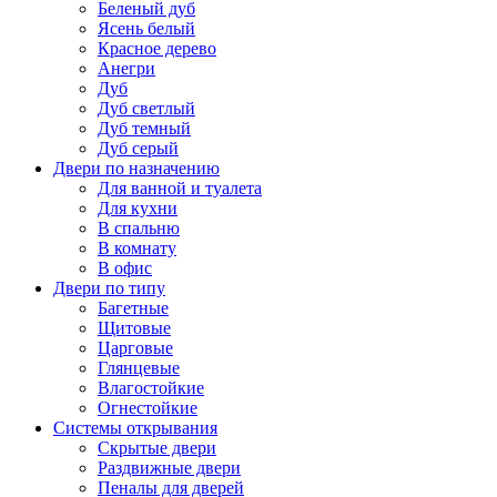
Беленый дуб
Ясень белый
Красное дерево
Анегри
Дуб
Дуб светлый
Дуб темный
Дуб серый
Двери по назначению
Для ванной и туалета
Для кухни
В спальню
В комнату
В офис
Двери по типу
Багетные
Щитовые
Царговые
Глянцевые
Влагостойкие
Огнестойкие
Системы открывания
Скрытые двери
Раздвижные двери
Пеналы для дверей