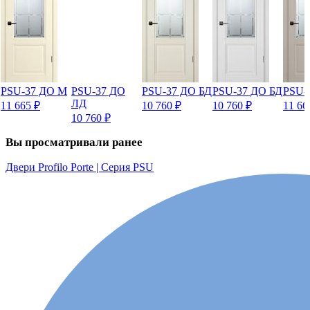
PSU-37 ДО М
PSU-37 ДО
PSU-37 ДО БД
PSU-37 ДО БД
PSU-
ЛД
11 665
₽
10 760
₽
10 760
₽
11 6
10 760
₽
Вы просматривали ранее
Двери Profilo Porte | Серия PSU