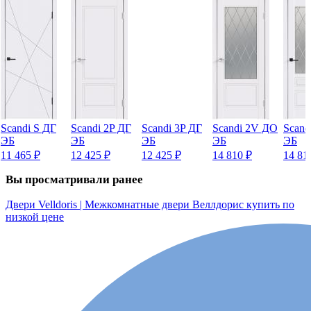
Scandi S ДГ
Scandi 2P ДГ
Scandi 3P ДГ
Scandi 2V ДО
Scand
ЭБ
ЭБ
ЭБ
ЭБ
ЭБ
11 465
₽
12 425
₽
12 425
₽
14 810
₽
14 81
Вы просматривали ранее
Двери Velldoris | Межкомнатные двери Веллдорис купить по
низкой цене