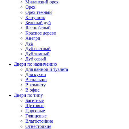
Миланский орех
Орех
Орех темный
Капучино
Беленый дуб
Ясень белый
Красное дерево
Анегри
Дуб
Дуб светлый
Дуб темный
Дуб серый
Двери по назначению
Для ванной и туалета
Для кухни
В спальню
В комнату
В офис
Двери по типу
Багетные
Щитовые
Царговые
Глянцевые
Влагостойкие
Огнестойкие