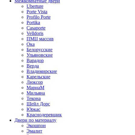
Межкомнатные двери
Uberture
Porte Vista
Profilo Porte
Portika
Casaporte
Velldoris
ПМЦ массив
Ока
Белорусские
Ульяновские
Варадор
Верда
Владимирские
Карельские
Люксор
МариаМ
Мильяна
Текона
Шейл Дорс
Юркас
Краснодеревщик
Двери по материалу
Экошпон
Эмалит