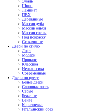
Эмаль
Шпон
Ламинат
ПВХ
Деревянные
Массив дуба
Массив ольхи
Массив сосны
Под покраску
Стеклянные
Двери по стилю
Лофт
Модерн
Прованс
Классика
Неоклассика
Современные
Двери по цвету
Белые двери
Слоновая кость
Серые
Бежевые
Венге
Коричневые
Итальянский орех