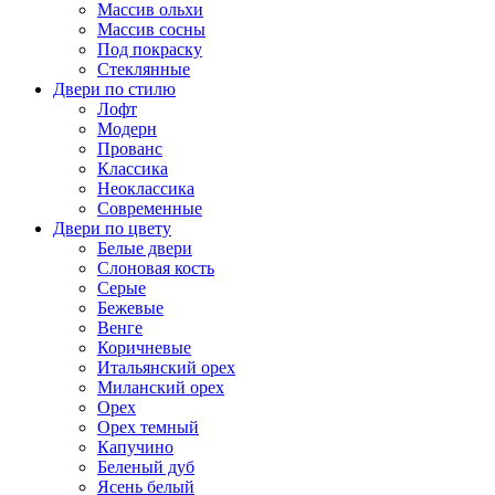
Массив ольхи
Массив сосны
Под покраску
Стеклянные
Двери по стилю
Лофт
Модерн
Прованс
Классика
Неоклассика
Современные
Двери по цвету
Белые двери
Слоновая кость
Серые
Бежевые
Венге
Коричневые
Итальянский орех
Миланский орех
Орех
Орех темный
Капучино
Беленый дуб
Ясень белый