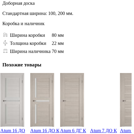
Доборная доска
Стандартная ширина: 100, 200 мм.
Коробка и наличник
Ширина коробки
80 мм
Толщина коробки
22 мм
Ширина наличника
70 мм
Похожие товары
Atum 16 ДО
Atum 16 ДО К
Atum 6 ДГ К
Atum 7 ДО К
Atum 