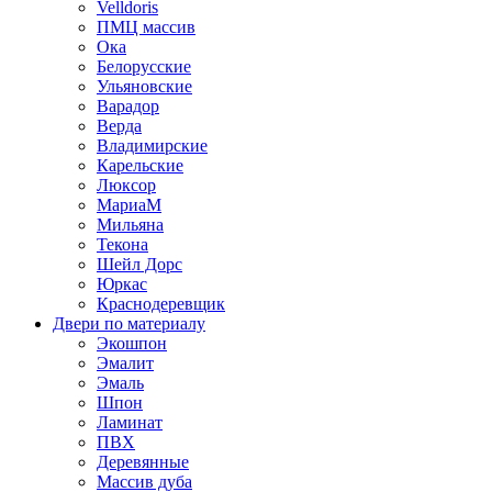
Velldoris
ПМЦ массив
Ока
Белорусские
Ульяновские
Варадор
Верда
Владимирские
Карельские
Люксор
МариаМ
Мильяна
Текона
Шейл Дорс
Юркас
Краснодеревщик
Двери по материалу
Экошпон
Эмалит
Эмаль
Шпон
Ламинат
ПВХ
Деревянные
Массив дуба