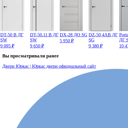
DT-50 B ДГ
DT-50.11 B ДГ
DX-28 ДО SG
DZ-50 4AB ДГ
Port
SW
SW
SG
ДГ 
5 950
₽
9 095
₽
9 650
₽
9 380
₽
10 
Вы просматривали ранее
Двери Юркас | Юркас двери официальный сайт