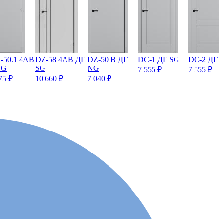
a-50.1 4AB
DZ-58 4AB ДГ
DZ-50 B ДГ
DC-1 ДГ SG
DC-2 ДГ
SG
SG
NG
7 555
₽
7 555
₽
475
₽
10 660
₽
7 040
₽