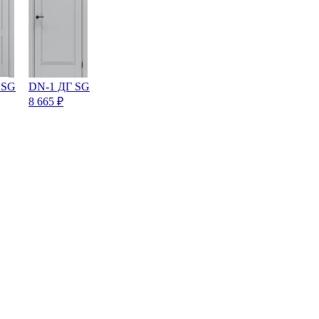
 SG
DN-1 ДГ SG
8 665
₽