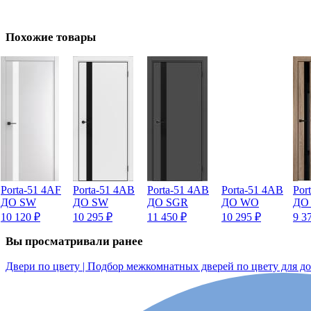
Похожие товары
Porta-51 4AF
Porta-51 4AB
Porta-51 4AB
Porta-51 4AB
Por
ДО SW
ДО SW
ДО SGR
ДО WO
ДО
10 120
₽
10 295
₽
11 450
₽
10 295
₽
9 3
Вы просматривали ранее
Двери по цвету | Подбор межкомнатных дверей по цвету для д