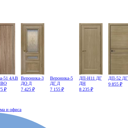
ta-51 4AB
Вероника-3
Вероника-5
ДП-Н11 ДГ
ДП-52 Д
 BO
ДО Д
ДГ Д
ДН
9 855
₽
75
₽
7 425
₽
7 155
₽
8 235
₽
ома и офиса