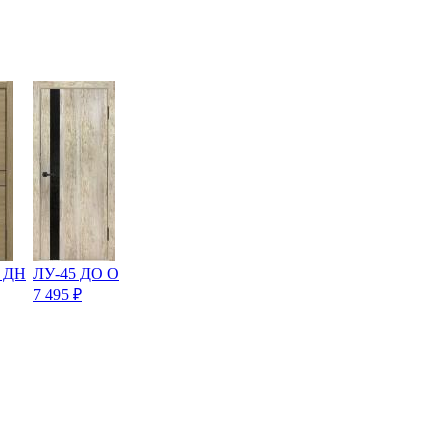
Г ДН
ЛУ-45 ДО О
7 495
₽