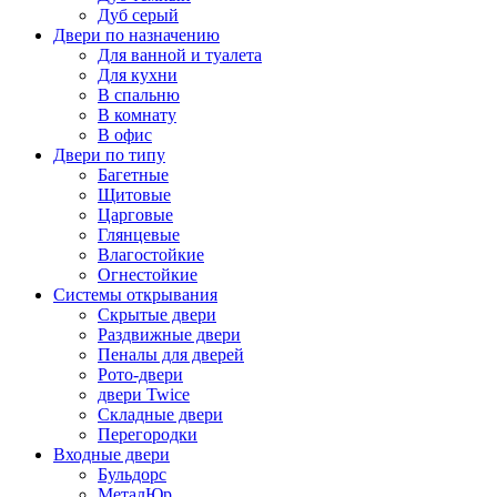
Дуб серый
Двери по назначению
Для ванной и туалета
Для кухни
В спальню
В комнату
В офис
Двери по типу
Багетные
Щитовые
Царговые
Глянцевые
Влагостойкие
Огнестойкие
Системы открывания
Скрытые двери
Раздвижные двери
Пеналы для дверей
Рото-двери
двери Twice
Складные двери
Перегородки
Входные двери
Бульдорс
МеталЮр