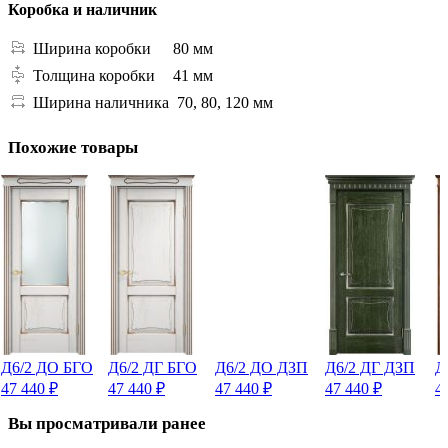
Коробка и наличник
Ширина коробки
80 мм
Толщина коробки
41 мм
Ширина наличника
70, 80, 120 мм
Похожие товары
Д6/2 ДО БГО
Д6/2 ДГ БГО
Д6/2 ДО ДЗП
Д6/2 ДГ ДЗП
Д
47 440
₽
47 440
₽
47 440
₽
47 440
₽
4
Вы просматривали ранее