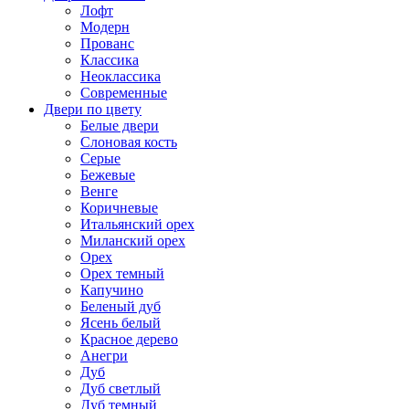
Лофт
Модерн
Прованс
Классика
Неоклассика
Современные
Двери по цвету
Белые двери
Слоновая кость
Серые
Бежевые
Венге
Коричневые
Итальянский орех
Миланский орех
Орех
Орех темный
Капучино
Беленый дуб
Ясень белый
Красное дерево
Анегри
Дуб
Дуб светлый
Дуб темный