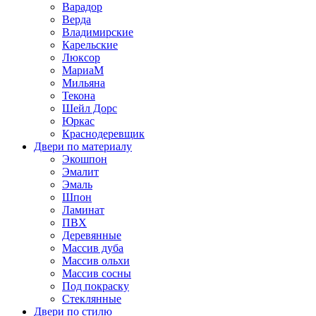
Варадор
Верда
Владимирские
Карельские
Люксор
МариаМ
Мильяна
Текона
Шейл Дорс
Юркас
Краснодеревщик
Двери по материалу
Экошпон
Эмалит
Эмаль
Шпон
Ламинат
ПВХ
Деревянные
Массив дуба
Массив ольхи
Массив сосны
Под покраску
Стеклянные
Двери по стилю