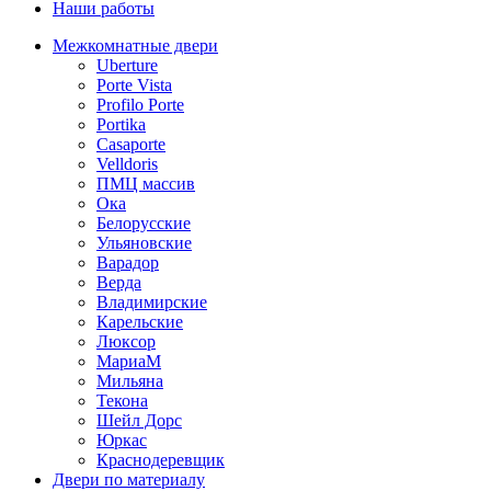
Наши работы
Межкомнатные двери
Uberture
Porte Vista
Profilo Porte
Portika
Casaporte
Velldoris
ПМЦ массив
Ока
Белорусские
Ульяновские
Варадор
Верда
Владимирские
Карельские
Люксор
МариаМ
Мильяна
Текона
Шейл Дорс
Юркас
Краснодеревщик
Двери по материалу