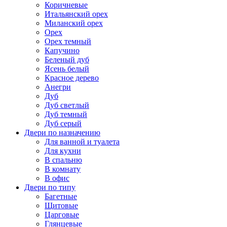
Коричневые
Итальянский орех
Миланский орех
Орех
Орех темный
Капучино
Беленый дуб
Ясень белый
Красное дерево
Анегри
Дуб
Дуб светлый
Дуб темный
Дуб серый
Двери по назначению
Для ванной и туалета
Для кухни
В спальню
В комнату
В офис
Двери по типу
Багетные
Щитовые
Царговые
Глянцевые