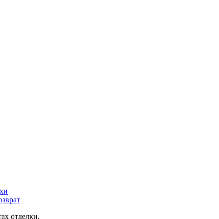
ьхи
озврат
ах отделки.