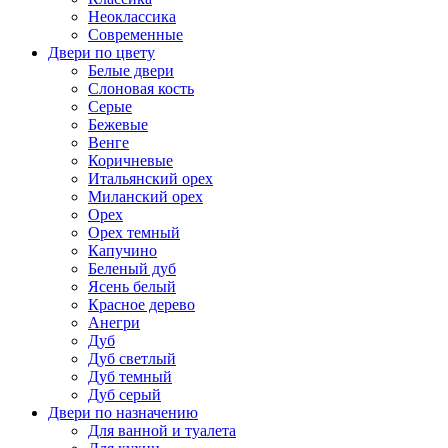
Неоклассика
Современные
Двери по цвету
Белые двери
Слоновая кость
Серые
Бежевые
Венге
Коричневые
Итальянский орех
Миланский орех
Орех
Орех темный
Капучино
Беленый дуб
Ясень белый
Красное дерево
Анегри
Дуб
Дуб светлый
Дуб темный
Дуб серый
Двери по назначению
Для ванной и туалета