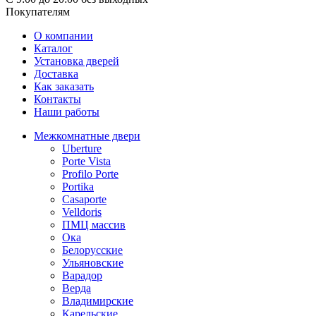
Покупателям
О компании
Каталог
Установка дверей
Доставка
Как заказать
Контакты
Наши работы
Межкомнатные двери
Uberture
Porte Vista
Profilo Porte
Portika
Casaporte
Velldoris
ПМЦ массив
Ока
Белорусские
Ульяновские
Варадор
Верда
Владимирские
Карельские