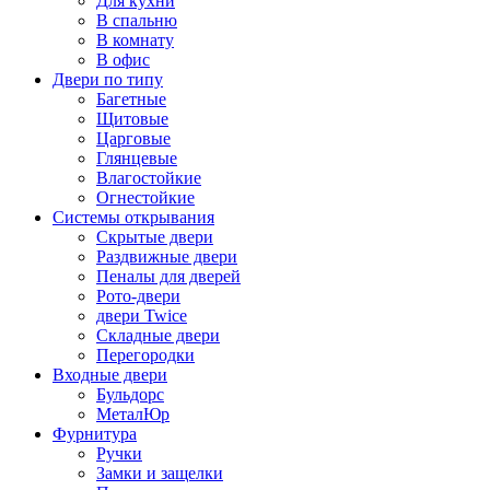
Для кухни
В спальню
В комнату
В офис
Двери по типу
Багетные
Щитовые
Царговые
Глянцевые
Влагостойкие
Огнестойкие
Системы открывания
Скрытые двери
Раздвижные двери
Пеналы для дверей
Рото-двери
двери Twice
Складные двери
Перегородки
Входные двери
Бульдорс
МеталЮр
Фурнитура
Ручки
Замки и защелки