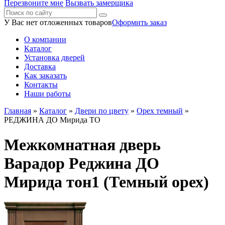
Перезвоните мне
Вызвать замерщика
У Вас нет отложенных товаров
Оформить заказ
О компании
Каталог
Установка дверей
Доставка
Как заказать
Контакты
Наши работы
Главная
»
Каталог
»
Двери по цвету
»
Орех темный
»
РЕДЖИНА ДО Мирида ТО
Межкомнатная дверь
Варадор Реджина ДО
Мирида тон1 (Темный орех)