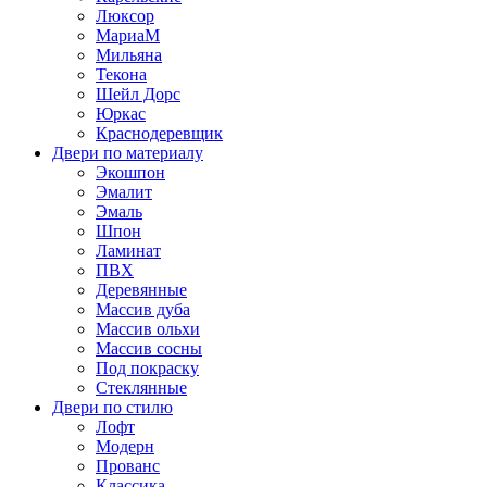
Люксор
МариаМ
Мильяна
Текона
Шейл Дорс
Юркас
Краснодеревщик
Двери по материалу
Экошпон
Эмалит
Эмаль
Шпон
Ламинат
ПВХ
Деревянные
Массив дуба
Массив ольхи
Массив сосны
Под покраску
Стеклянные
Двери по стилю
Лофт
Модерн
Прованс
Классика