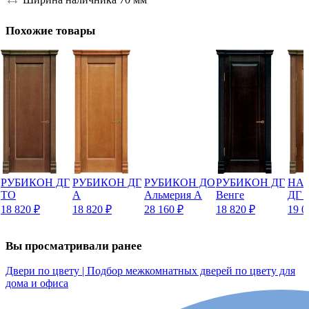
Похожие товары
РУБИКОН ДГ
РУБИКОН ДГ
РУБИКОН ДО
РУБИКОН ДГ
НА
ТО
А
Альмерия А
Венге
ДГ 
18 820
₽
18 820
₽
28 160
₽
18 820
₽
19 
Вы просматривали ранее
Двери по цвету | Подбор межкомнатных дверей по цвету для
дома и офиса