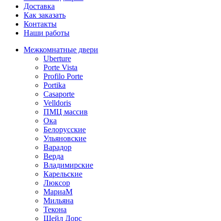
Доставка
Как заказать
Контакты
Наши работы
Межкомнатные двери
Uberture
Porte Vista
Profilo Porte
Portika
Casaporte
Velldoris
ПМЦ массив
Ока
Белорусские
Ульяновские
Варадор
Верда
Владимирские
Карельские
Люксор
МариаМ
Мильяна
Текона
Шейл Дорс