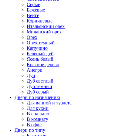
Серые
Бежевые
Венге
Коричневые
Итальянский орех
Миланский орех
Орех
Орех темный
Капучино
Беленый дуб
Ясень белый
Красное дерево
Анегри
Дуб
Дуб светлый
Дуб темный
Дуб серый
Двери по назначению
Для ванной и туалета
Для кухни
В спальню
В комнату
В офис
Двери по типу
Багетные