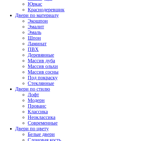
Юркас
Краснодеревщик
Двери по материалу
Экошпон
Эмалит
Эмаль
Шпон
Ламинат
ПВХ
Деревянные
Массив дуба
Массив ольхи
Массив сосны
Под покраску
Стеклянные
Двери по стилю
Лофт
Модерн
Прованс
Классика
Неоклассика
Современные
Двери по цвету
Белые двери
Слоновая кость