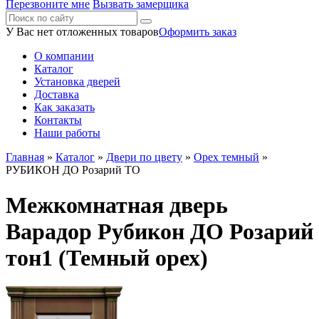
Перезвоните мне
Вызвать замерщика
У Вас нет отложенных товаров
Оформить заказ
О компании
Каталог
Установка дверей
Доставка
Как заказать
Контакты
Наши работы
Главная
»
Каталог
»
Двери по цвету
»
Орех темный
»
РУБИКОН ДО Розарий ТО
Межкомнатная дверь
Варадор Рубикон ДО Розарий
тон1 (Темный орех)