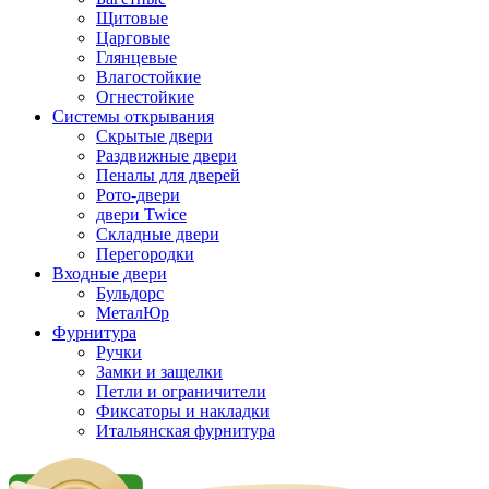
Щитовые
Царговые
Глянцевые
Влагостойкие
Огнестойкие
Системы открывания
Скрытые двери
Раздвижные двери
Пеналы для дверей
Рото-двери
двери Twice
Складные двери
Перегородки
Входные двери
Бульдорс
МеталЮр
Фурнитура
Ручки
Замки и защелки
Петли и ограничители
Фиксаторы и накладки
Итальянская фурнитура