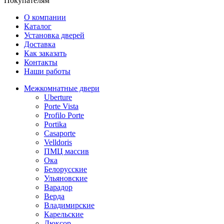
Покупателям
О компании
Каталог
Установка дверей
Доставка
Как заказать
Контакты
Наши работы
Межкомнатные двери
Uberture
Porte Vista
Profilo Porte
Portika
Casaporte
Velldoris
ПМЦ массив
Ока
Белорусские
Ульяновские
Варадор
Верда
Владимирские
Карельские
Люксор