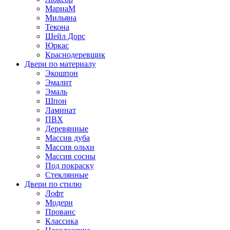
МариаМ
Мильяна
Текона
Шейл Дорс
Юркас
Краснодеревщик
Двери по материалу
Экошпон
Эмалит
Эмаль
Шпон
Ламинат
ПВХ
Деревянные
Массив дуба
Массив ольхи
Массив сосны
Под покраску
Стеклянные
Двери по стилю
Лофт
Модерн
Прованс
Классика