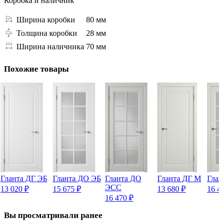
Коробка и наличник
Ширина коробки
80 мм
Толщина коробки
28 мм
Ширина наличника
70 мм
Похожие товары
Гланта ДГ ЭБ
Гланта ДО ЭБ
Гланта ДО
Гланта ДГ М
Гла
ЭСС
13 020
₽
15 675
₽
13 680
₽
16 4
16 470
₽
Вы просматривали ранее