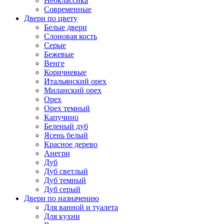
Неоклассика
Современные
Двери по цвету
Белые двери
Слоновая кость
Серые
Бежевые
Венге
Коричневые
Итальянский орех
Миланский орех
Орех
Орех темный
Капучино
Беленый дуб
Ясень белый
Красное дерево
Анегри
Дуб
Дуб светлый
Дуб темный
Дуб серый
Двери по назначению
Для ванной и туалета
Для кухни