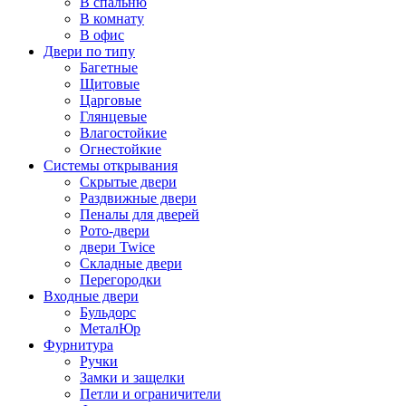
В спальню
В комнату
В офис
Двери по типу
Багетные
Щитовые
Царговые
Глянцевые
Влагостойкие
Огнестойкие
Системы открывания
Скрытые двери
Раздвижные двери
Пеналы для дверей
Рото-двери
двери Twice
Складные двери
Перегородки
Входные двери
Бульдорс
МеталЮр
Фурнитура
Ручки
Замки и защелки
Петли и ограничители