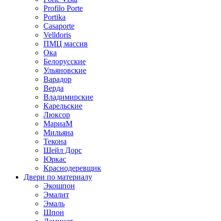
Profilo Porte
Portika
Casaporte
Velldoris
ПМЦ массив
Ока
Белорусские
Ульяновские
Варадор
Верда
Владимирские
Карельские
Люксор
МариаМ
Мильяна
Текона
Шейл Дорс
Юркас
Краснодеревщик
Двери по материалу
Экошпон
Эмалит
Эмаль
Шпон