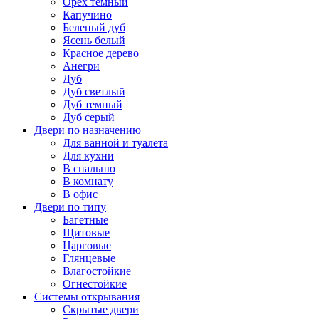
Орех темный
Капучино
Беленый дуб
Ясень белый
Красное дерево
Анегри
Дуб
Дуб светлый
Дуб темный
Дуб серый
Двери по назначению
Для ванной и туалета
Для кухни
В спальню
В комнату
В офис
Двери по типу
Багетные
Щитовые
Царговые
Глянцевые
Влагостойкие
Огнестойкие
Системы открывания
Скрытые двери