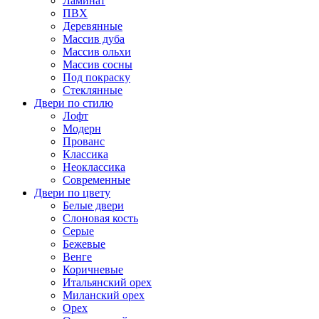
Ламинат
ПВХ
Деревянные
Массив дуба
Массив ольхи
Массив сосны
Под покраску
Стеклянные
Двери по стилю
Лофт
Модерн
Прованс
Классика
Неоклассика
Современные
Двери по цвету
Белые двери
Слоновая кость
Серые
Бежевые
Венге
Коричневые
Итальянский орех
Миланский орех
Орех