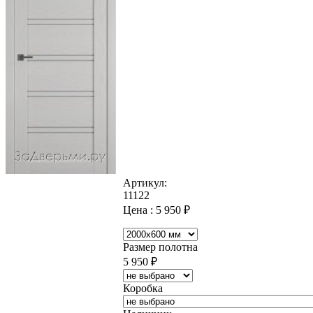
Артикул:
11122
Цена :
5 950
₽
Размер полотна
5 950
₽
Коробка