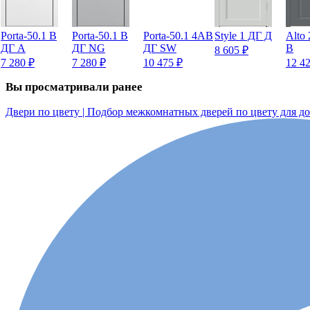
Porta-50.1 B
Porta-50.1 B
Porta-50.1 4AB
Style 1 ДГ Д
Alto
ДГ A
ДГ NG
ДГ SW
В
8 605
₽
7 280
₽
7 280
₽
10 475
₽
12 4
Вы просматривали ранее
Двери по цвету | Подбор межкомнатных дверей по цвету для д