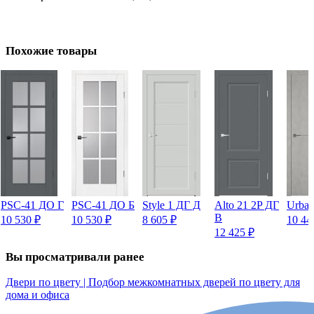
Похожие товары
PSC-41 ДО Г
PSC-41 ДО Б
Style 1 ДГ Д
Alto 21 2P ДГ
Urban
В
10 530
₽
10 530
₽
8 605
₽
10 4
12 425
₽
Вы просматривали ранее
Двери по цвету | Подбор межкомнатных дверей по цвету для
дома и офиса