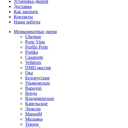
Установка дверей
Доставка
Как заказать
Контакты
Наши работы
Межкомнатные двери
Uberture
Porte Vista
Profilo Porte
Portika
Casaporte
Velldoris
ПМЦ массив
Ока
Белорусские
Ульяновские
Варадор
Верда
Владимирские
Карельские
Люксор
МариаМ
Мильяна
Текона