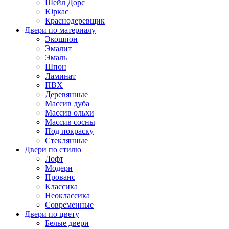
Шейл Дорс
Юркас
Краснодеревщик
Двери по материалу
Экошпон
Эмалит
Эмаль
Шпон
Ламинат
ПВХ
Деревянные
Массив дуба
Массив ольхи
Массив сосны
Под покраску
Стеклянные
Двери по стилю
Лофт
Модерн
Прованс
Классика
Неоклассика
Современные
Двери по цвету
Белые двери