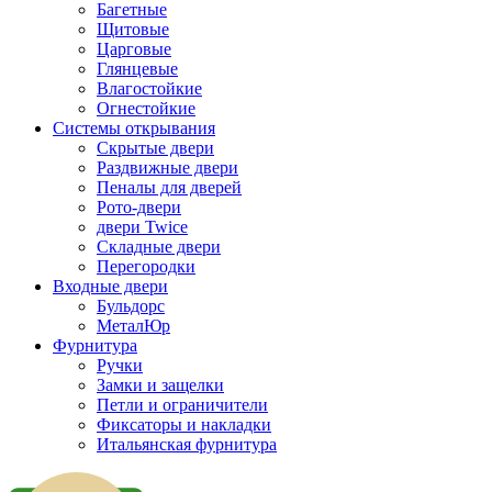
Багетные
Щитовые
Царговые
Глянцевые
Влагостойкие
Огнестойкие
Системы открывания
Скрытые двери
Раздвижные двери
Пеналы для дверей
Рото-двери
двери Twice
Складные двери
Перегородки
Входные двери
Бульдорс
МеталЮр
Фурнитура
Ручки
Замки и защелки
Петли и ограничители
Фиксаторы и накладки
Итальянская фурнитура