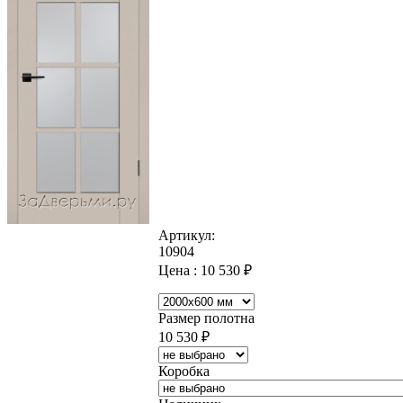
Артикул:
10904
Цена :
10 530
₽
Размер полотна
10 530
₽
Коробка