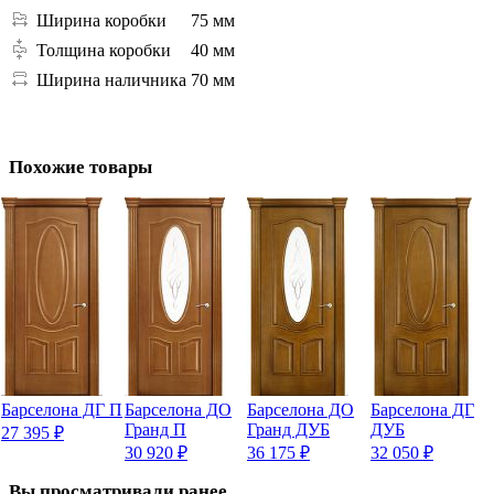
Ширина коробки
75 мм
Толщина коробки
40 мм
Ширина наличника
70 мм
Похожие товары
Барселона ДГ П
Барселона ДО
Барселона ДО
Барселона ДГ
Гранд П
Гранд ДУБ
ДУБ
27 395
₽
30 920
₽
36 175
₽
32 050
₽
Вы просматривали ранее