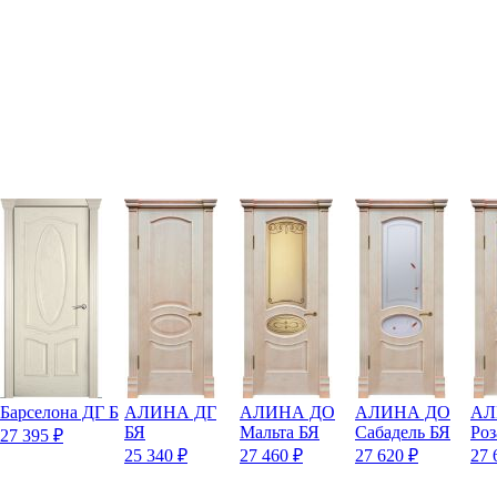
Барселона ДГ Б
АЛИНА ДГ
АЛИНА ДО
АЛИНА ДО
АЛ
БЯ
Мальта БЯ
Сабадель БЯ
Роз
27 395
₽
25 340
₽
27 460
₽
27 620
₽
27 