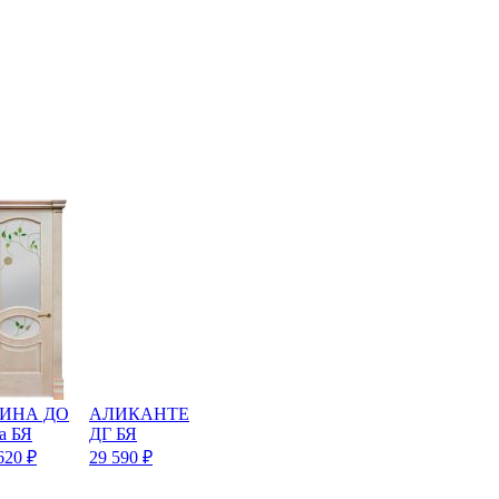
ИНА ДО
АЛИКАНТЕ
а БЯ
ДГ БЯ
620
₽
29 590
₽