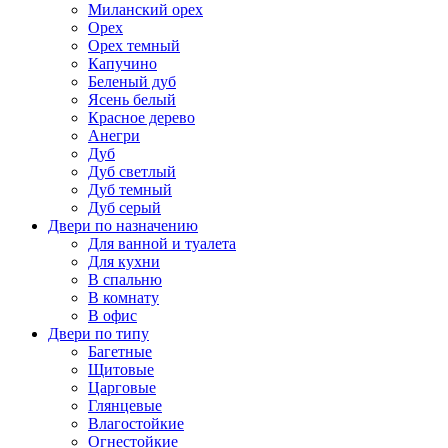
Миланский орех
Орех
Орех темный
Капучино
Беленый дуб
Ясень белый
Красное дерево
Анегри
Дуб
Дуб светлый
Дуб темный
Дуб серый
Двери по назначению
Для ванной и туалета
Для кухни
В спальню
В комнату
В офис
Двери по типу
Багетные
Щитовые
Царговые
Глянцевые
Влагостойкие
Огнестойкие