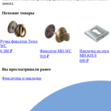
замок).
Похожие товары
Ручка фиксатор Twice
WC
6 380
₽
Фиксатор MH-WC
Накладка на цили
MH-KH-S
910
₽
690
₽
Вы просматривали ранее
Фиксаторы и накладки