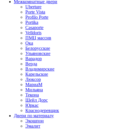
Межкомнатные двери
Uberture
Porte Vista
Profilo Porte
Portika
Casaporte
Velldoris
ПМЦ массив
Ока
Белорусские
Ульяновские
Варадор
Верда
Владимирские
Карельские
Люксор
МариаМ
Мильяна
Текона
Шейл Дорс
Юркас
Краснодеревщик
Двери по материалу
Экошпон
Эмалит