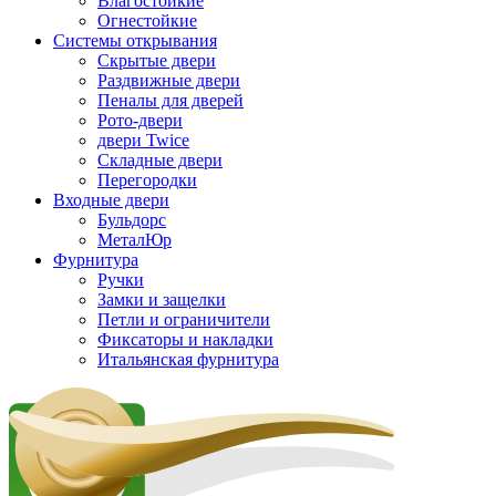
Влагостойкие
Огнестойкие
Системы открывания
Скрытые двери
Раздвижные двери
Пеналы для дверей
Рото-двери
двери Twice
Складные двери
Перегородки
Входные двери
Бульдорс
МеталЮр
Фурнитура
Ручки
Замки и защелки
Петли и ограничители
Фиксаторы и накладки
Итальянская фурнитура