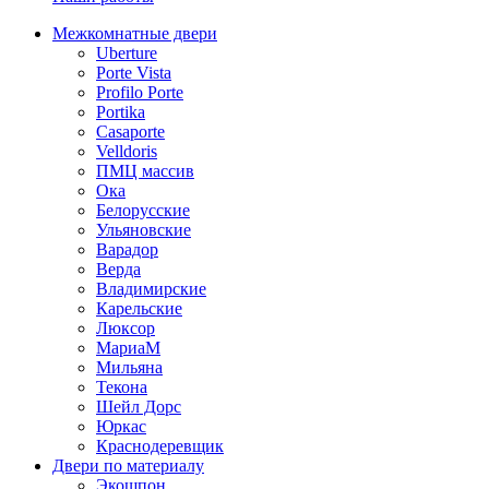
Межкомнатные двери
Uberture
Porte Vista
Profilo Porte
Portika
Casaporte
Velldoris
ПМЦ массив
Ока
Белорусские
Ульяновские
Варадор
Верда
Владимирские
Карельские
Люксор
МариаМ
Мильяна
Текона
Шейл Дорс
Юркас
Краснодеревщик
Двери по материалу
Экошпон