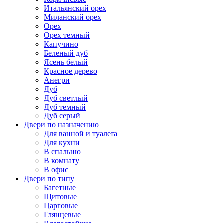
Итальянский орех
Миланский орех
Орех
Орех темный
Капучино
Беленый дуб
Ясень белый
Красное дерево
Анегри
Дуб
Дуб светлый
Дуб темный
Дуб серый
Двери по назначению
Для ванной и туалета
Для кухни
В спальню
В комнату
В офис
Двери по типу
Багетные
Щитовые
Царговые
Глянцевые