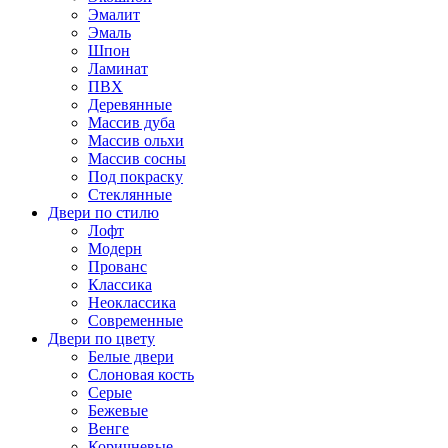
Эмалит
Эмаль
Шпон
Ламинат
ПВХ
Деревянные
Массив дуба
Массив ольхи
Массив сосны
Под покраску
Стеклянные
Двери по стилю
Лофт
Модерн
Прованс
Классика
Неоклассика
Современные
Двери по цвету
Белые двери
Слоновая кость
Серые
Бежевые
Венге
Коричневые