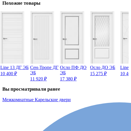
Похожие товары
Line 13 ДГ ЭБ
Сен-Тропе ДГ
Осло ПФ ДО
Осло ДО ЭБ
Line
ЭБ
ЭБ
10 400
₽
15 275
₽
10 4
11 920
₽
17 380
₽
Вы просматривали ранее
Межкомнатные Карельские двери