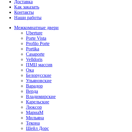
Доставка
Как заказать
Контакты
Наши работы
Межкомнатные двери
Uberture
Porte Vista
Profilo Porte
Portika
Casaporte
Velldoris
ПМЦ массив
Ока
Белорусские
Ульяновские
Варадор
Верда
Владимирские
Карельские
Люксор
МариаМ
Мильяна
Текона
Шейл Дорс