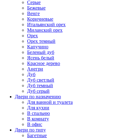
Серые
Бежевые
Венге
Коричневые
Итальянский орех
Миланский орех
Орех
Орех темный
Капучино
Беленый дуб
Ясень белый
Красное дерево
Анегри
Дуб
Дуб светлый
Дуб темный
Дуб серый
Двери по назначению
Для ванной и туалета
Для кухни
В спальню
В комнату
В офис
Двери по типу
Багетные