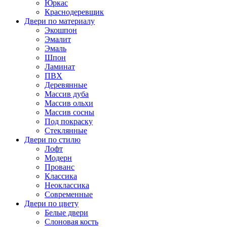
Юркас
Краснодеревщик
Двери по материалу
Экошпон
Эмалит
Эмаль
Шпон
Ламинат
ПВХ
Деревянные
Массив дуба
Массив ольхи
Массив сосны
Под покраску
Стеклянные
Двери по стилю
Лофт
Модерн
Прованс
Классика
Неоклассика
Современные
Двери по цвету
Белые двери
Слоновая кость