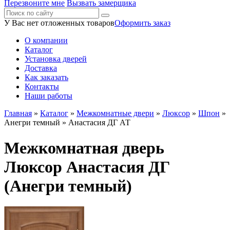
Перезвоните мне
Вызвать замерщика
У Вас нет отложенных товаров
Оформить заказ
О компании
Каталог
Установка дверей
Доставка
Как заказать
Контакты
Наши работы
Главная
»
Каталог
»
Межкомнатные двери
»
Люксор
»
Шпон
»
Анегри темный
» Анастасия ДГ АТ
Межкомнатная дверь
Люксор Анастасия ДГ
(Анегри темный)