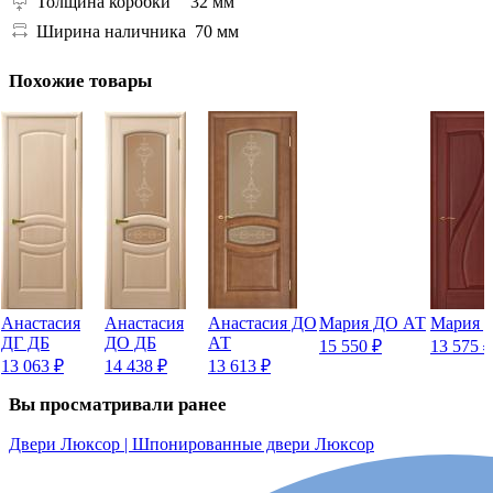
Толщина коробки
32 мм
Ширина наличника
70 мм
Похожие товары
Анастасия
Анастасия
Анастасия ДО
Мария ДО АТ
Мария 
ДГ ДБ
ДО ДБ
АТ
15 550
₽
13 575
₽
13 063
₽
14 438
₽
13 613
₽
Вы просматривали ранее
Двери Люксор | Шпонированные двери Люксор