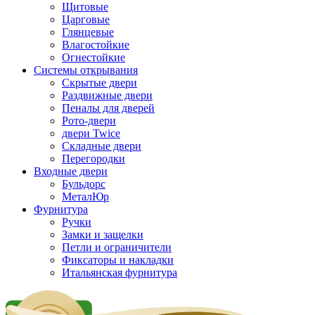
Щитовые
Царговые
Глянцевые
Влагостойкие
Огнестойкие
Системы открывания
Скрытые двери
Раздвижные двери
Пеналы для дверей
Рото-двери
двери Twice
Складные двери
Перегородки
Входные двери
Бульдорс
МеталЮр
Фурнитура
Ручки
Замки и защелки
Петли и ограничители
Фиксаторы и накладки
Итальянская фурнитура