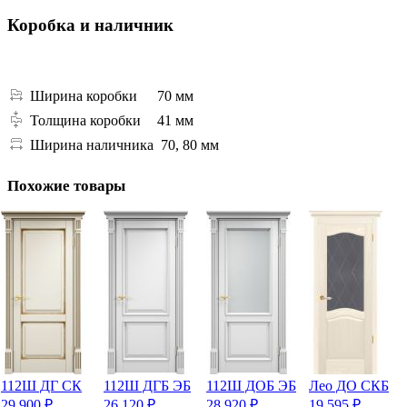
Коробка и наличник
Ширина коробки
70 мм
Толщина коробки
41 мм
Ширина наличника
70, 80 мм
Похожие товары
112Ш ДГ СК
112Ш ДГБ ЭБ
112Ш ДОБ ЭБ
Лео ДО СКБ
29 900
₽
26 120
₽
28 920
₽
19 595
₽