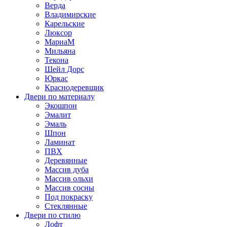
Верда
Владимирские
Карельские
Люксор
МариаМ
Мильяна
Текона
Шейл Дорс
Юркас
Краснодеревщик
Двери по материалу
Экошпон
Эмалит
Эмаль
Шпон
Ламинат
ПВХ
Деревянные
Массив дуба
Массив ольхи
Массив сосны
Под покраску
Стеклянные
Двери по стилю
Лофт