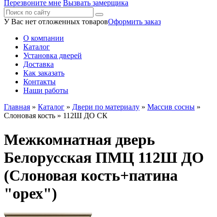
Перезвоните мне
Вызвать замерщика
У Вас нет отложенных товаров
Оформить заказ
О компании
Каталог
Установка дверей
Доставка
Как заказать
Контакты
Наши работы
Главная
»
Каталог
»
Двери по материалу
»
Массив сосны
»
Слоновая кость
» 112Ш ДО СК
Межкомнатная дверь
Белорусская ПМЦ 112Ш ДО
(Слоновая кость+патина
"орех")