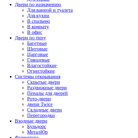
Двери по назначению
Для ванной и туалета
Для кухни
В спальню
В комнату
В офис
Двери по типу
Багетные
Щитовые
Царговые
Глянцевые
Влагостойкие
Огнестойкие
Системы открывания
Скрытые двери
Раздвижные двери
Пеналы для дверей
Рото-двери
двери Twice
Складные двери
Перегородки
Входные двери
Бульдорс
МеталЮр
Фурнитура