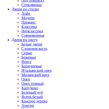
Под покраску
Стеклянные
Двери по стилю
Лофт
Модерн
Прованс
Классика
Неоклассика
Современные
Двери по цвету
Белые двери
Слоновая кость
Серые
Бежевые
Венге
Коричневые
Итальянский орех
Миланский орех
Орех
Орех темный
Капучино
Беленый дуб
Ясень белый
Красное дерево
Анегри