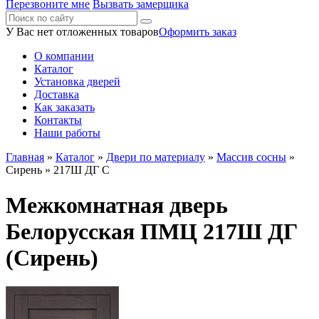
Перезвоните мне
Вызвать замерщика
У Вас нет отложенных товаров
Оформить заказ
О компании
Каталог
Установка дверей
Доставка
Как заказать
Контакты
Наши работы
Главная
»
Каталог
»
Двери по материалу
»
Массив сосны
»
Сирень
» 217Ш ДГ С
Межкомнатная дверь
Белорусская ПМЦ 217Ш ДГ
(Сирень)