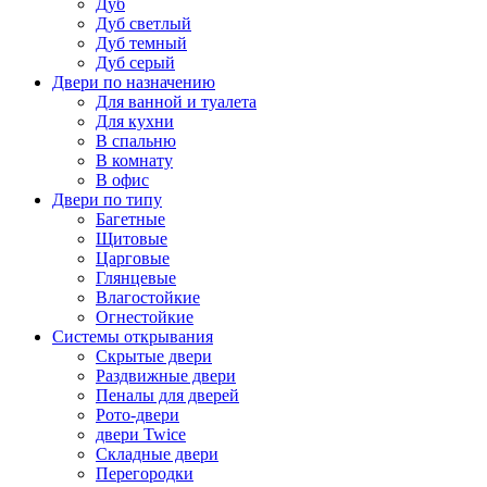
Дуб
Дуб светлый
Дуб темный
Дуб серый
Двери по назначению
Для ванной и туалета
Для кухни
В спальню
В комнату
В офис
Двери по типу
Багетные
Щитовые
Царговые
Глянцевые
Влагостойкие
Огнестойкие
Системы открывания
Скрытые двери
Раздвижные двери
Пеналы для дверей
Рото-двери
двери Twice
Складные двери
Перегородки