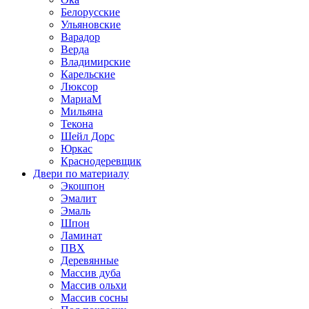
Белорусские
Ульяновские
Варадор
Верда
Владимирские
Карельские
Люксор
МариаМ
Мильяна
Текона
Шейл Дорс
Юркас
Краснодеревщик
Двери по материалу
Экошпон
Эмалит
Эмаль
Шпон
Ламинат
ПВХ
Деревянные
Массив дуба
Массив ольхи
Массив сосны