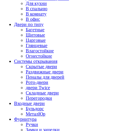
Для кухни
В спальню
В комнату
В офис
Двери по типу
Багетные
Щитовые
Царговые
Глянцевые
Влагостойкие
Огнестойкие
Системы открывания
Скрытые двери
Раздвижные двери
Пеналы для дверей
Рото-двери
двери Twice
Складные двери
Перегородки
Входные двери
Бульдорс
МеталЮр
Фурнитура
Ручки
Замки и защелки