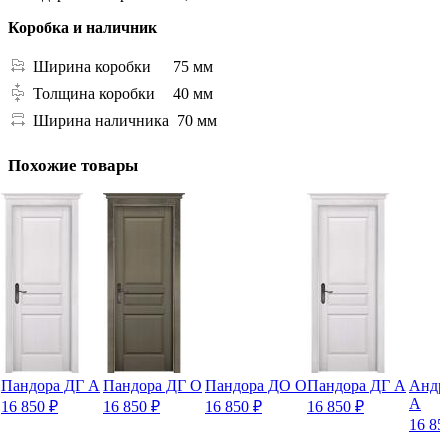
Коробка и наличник
Ширина коробки
75 мм
Толщина коробки
40 мм
Ширина наличника
70 мм
Похожие товары
Пандора ДГ А
Пандора ДГ О
Пандора ДО О
Пандора ДГ А
Андр
А
16 850
₽
16 850
₽
16 850
₽
16 850
₽
16 8