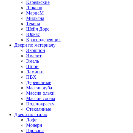
Карельские
Люксор
МариаМ
Мильяна
Текона
Шейл Дорс
Юркас
Краснодеревщик
Двери по материалу
Экошпон
Эмалит
Эмаль
Шпон
Ламинат
ПВХ
Деревянные
Массив дуба
Массив ольхи
Массив сосны
Под покраску
Стеклянные
Двери по стилю
Лофт
Модерн
Прованс