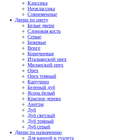
Классика
Неоклассика
Современные
Двери по цвету
Белые двери
Слоновая кость
Серые
Бежевые
Венге
Коричневые
Итальянский орех
Миланский орех
Орех
Орех темный
Капучино
Беленый дуб
Ясень белый
Красное дерево
Анегри
Дуб
Дуб светлый
Дуб темный
Дуб серый
Двери по назначению
Для ванной и туалета