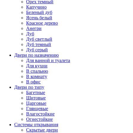
Орех темный
Капучино
Беленый дуб
Ясень белый
Красное дерево
Анегри
Дуб
Дуб светлый
Дуб темный
Дуб серый
Двери по назначению
Для ванной и туалета
Для кухни
В спальню
В комнату
В офис
Двери по типу
Багетные
Щитовые
Царговые
Глянцевые
Влагостойкие
Огнестойкие
Системы открывания
Скрытые двери