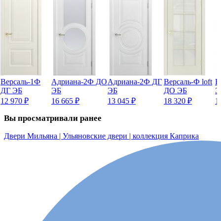
Версаль-1Ф
Адриана-2Ф ДО
Адриана-2Ф ДГ
Версаль-Ф loft
В
ДГ ЭБ
ЭБ
ЭБ
ДО ЭБ
Э
12 970
₽
16 665
₽
13 045
₽
18 320
₽
1
Вы просматривали ранее
Двери Мильяна | Ульяновские двери | коллекция Каприка