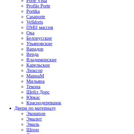
Porte Vista
Profilo Porte
Portika
Casaporte
Velldoris
ПМЦ массив
Ока
Белорусские
Ульяновские
Варадор
Верда
Владимирские
Карельские
Люксор
МариаМ
Мильяна
Текона
Шейл Дорс
Юркас
Краснодеревщик
Двери по материалу
Экошпон
Эмалит
Эмаль
Шпон