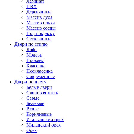
Ламинат
ПВХ
Деревянные
Массив дуба
Массив ольхи
Массив сосны
Под покраску
Стеклянные
Двери по стилю
Лофт
Модерн
Прованс
Классика
Неоклассика
Современные
Двери по цвету
Белые двери
Слоновая кость
Серые
Бежевые
Венге
Коричневые
Итальянский орех
Миланский орех
Орех