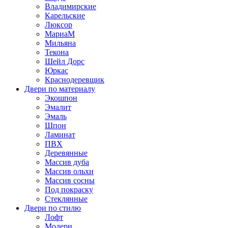
Владимирские
Карельские
Люксор
МариаМ
Мильяна
Текона
Шейл Дорс
Юркас
Краснодеревщик
Двери по материалу
Экошпон
Эмалит
Эмаль
Шпон
Ламинат
ПВХ
Деревянные
Массив дуба
Массив ольхи
Массив сосны
Под покраску
Стеклянные
Двери по стилю
Лофт
Модерн