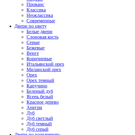
Прованс
Классика
Неоклассика
Современные
Двери по цвету
Белые двери
Слоновая кость
Серые
Бежевые
Венге
Коричневые
Итальянский орех
Миланский орех
Орех
Орех темный
Капучино
Беленый дуб
Ясень белый
Красное дерево
Анегри
Дуб
Дуб светлый
Дуб темный
Дуб серый
Двери по назначению