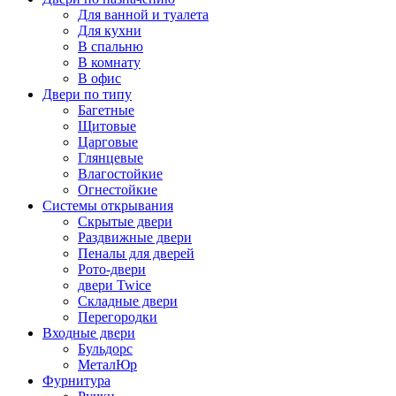
Для ванной и туалета
Для кухни
В спальню
В комнату
В офис
Двери по типу
Багетные
Щитовые
Царговые
Глянцевые
Влагостойкие
Огнестойкие
Системы открывания
Скрытые двери
Раздвижные двери
Пеналы для дверей
Рото-двери
двери Twice
Складные двери
Перегородки
Входные двери
Бульдорс
МеталЮр
Фурнитура