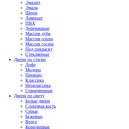
Эмалит
Эмаль
Шпон
Ламинат
ПВХ
Деревянные
Массив дуба
Массив ольхи
Массив сосны
Под покраску
Стеклянные
Двери по стилю
Лофт
Модерн
Прованс
Классика
Неоклассика
Современные
Двери по цвету
Белые двери
Слоновая кость
Серые
Бежевые
Венге
Коричневые