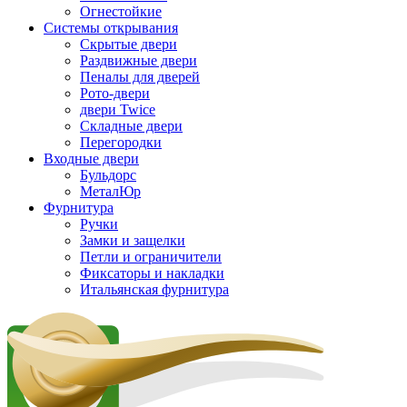
Огнестойкие
Системы открывания
Скрытые двери
Раздвижные двери
Пеналы для дверей
Рото-двери
двери Twice
Складные двери
Перегородки
Входные двери
Бульдорс
МеталЮр
Фурнитура
Ручки
Замки и защелки
Петли и ограничители
Фиксаторы и накладки
Итальянская фурнитура