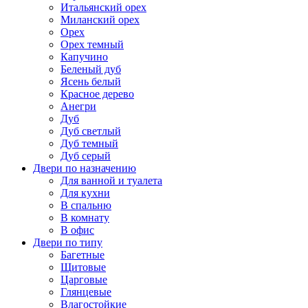
Итальянский орех
Миланский орех
Орех
Орех темный
Капучино
Беленый дуб
Ясень белый
Красное дерево
Анегри
Дуб
Дуб светлый
Дуб темный
Дуб серый
Двери по назначению
Для ванной и туалета
Для кухни
В спальню
В комнату
В офис
Двери по типу
Багетные
Щитовые
Царговые
Глянцевые
Влагостойкие