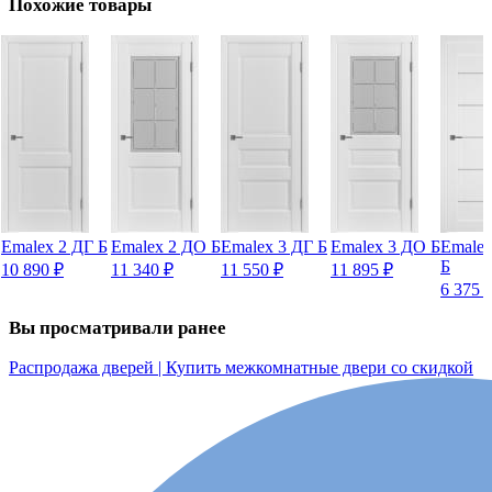
Похожие товары
Emalex 2 ДГ Б
Emalex 2 ДО Б
Emalex 3 ДГ Б
Emalex 3 ДО Б
Emale
Б
10 890
₽
11 340
₽
11 550
₽
11 895
₽
6 375
Вы просматривали ранее
Распродажа дверей | Купить межкомнатные двери со скидкой