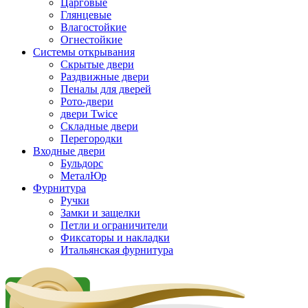
Царговые
Глянцевые
Влагостойкие
Огнестойкие
Системы открывания
Скрытые двери
Раздвижные двери
Пеналы для дверей
Рото-двери
двери Twice
Складные двери
Перегородки
Входные двери
Бульдорс
МеталЮр
Фурнитура
Ручки
Замки и защелки
Петли и ограничители
Фиксаторы и накладки
Итальянская фурнитура