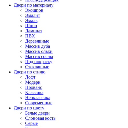
Двери по материалу
Экошпон
Эмалит
Эмаль
Шпон
Ламинат
ПВХ
Деревянные
Массив дуба
Массив ольхи
Массив сосны
Под покраску
Стеклянные
Двери по стилю
Лофт
Модерн
Прованс
Классика
Неоклассика
Современные
Двери по цвету
Белые двери
Слоновая кость
Серые