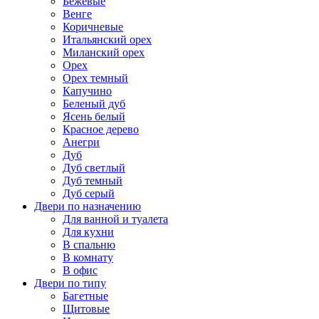
Бежевые
Венге
Коричневые
Итальянский орех
Миланский орех
Орех
Орех темный
Капучино
Беленый дуб
Ясень белый
Красное дерево
Анегри
Дуб
Дуб светлый
Дуб темный
Дуб серый
Двери по назначению
Для ванной и туалета
Для кухни
В спальню
В комнату
В офис
Двери по типу
Багетные
Щитовые