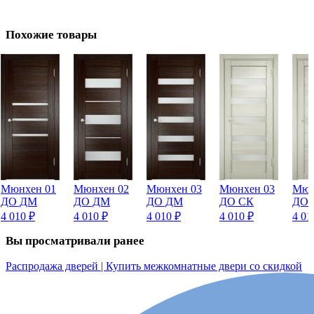
Похожие товары
Мюнхен 01
Мюнхен 02
Мюнхен 03
Мюнхен 03
Мюн
ДО ДМ
ДО ДМ
ДО ДМ
ДО СК
ДО 
4 010
₽
4 010
₽
4 010
₽
4 010
₽
4 0
Вы просматривали ранее
Распродажа дверей | Купить межкомнатные двери со скидкой