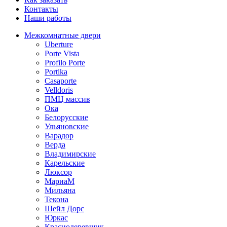
Контакты
Наши работы
Межкомнатные двери
Uberture
Porte Vista
Profilo Porte
Portika
Casaporte
Velldoris
ПМЦ массив
Ока
Белорусские
Ульяновские
Варадор
Верда
Владимирские
Карельские
Люксор
МариаМ
Мильяна
Текона
Шейл Дорс
Юркас
Краснодеревщик