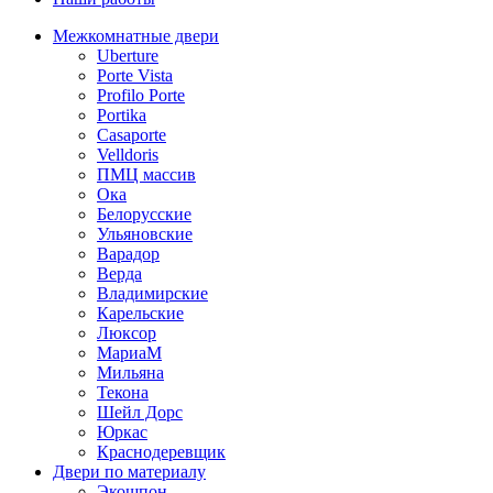
Межкомнатные двери
Uberture
Porte Vista
Profilo Porte
Portika
Casaporte
Velldoris
ПМЦ массив
Ока
Белорусские
Ульяновские
Варадор
Верда
Владимирские
Карельские
Люксор
МариаМ
Мильяна
Текона
Шейл Дорс
Юркас
Краснодеревщик
Двери по материалу
Экошпон