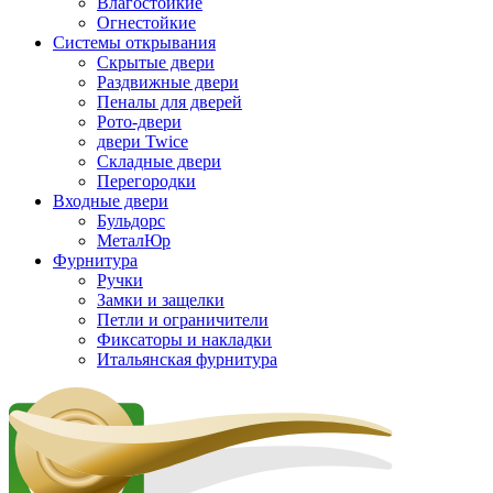
Влагостойкие
Огнестойкие
Системы открывания
Скрытые двери
Раздвижные двери
Пеналы для дверей
Рото-двери
двери Twice
Складные двери
Перегородки
Входные двери
Бульдорс
МеталЮр
Фурнитура
Ручки
Замки и защелки
Петли и ограничители
Фиксаторы и накладки
Итальянская фурнитура