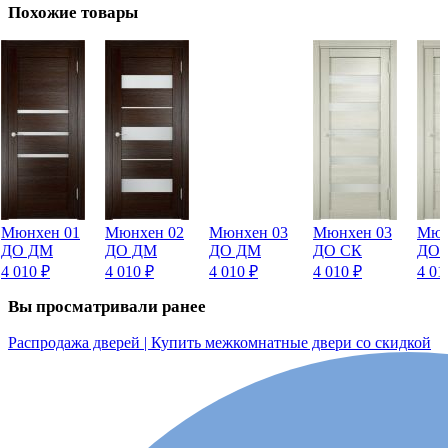
Похожие товары
Мюнхен 01
Мюнхен 02
Мюнхен 03
Мюнхен 03
Мюн
ДО ДМ
ДО ДМ
ДО ДМ
ДО СК
ДО 
4 010
₽
4 010
₽
4 010
₽
4 010
₽
4 0
Вы просматривали ранее
Распродажа дверей | Купить межкомнатные двери со скидкой