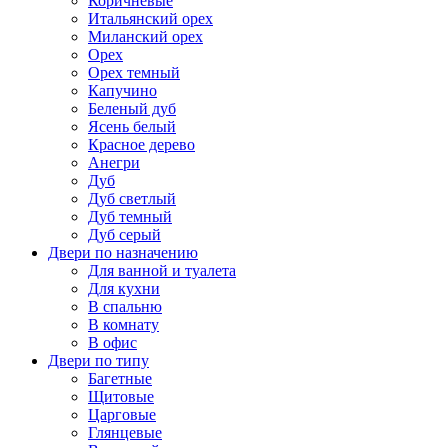
Коричневые
Итальянский орех
Миланский орех
Орех
Орех темный
Капучино
Беленый дуб
Ясень белый
Красное дерево
Анегри
Дуб
Дуб светлый
Дуб темный
Дуб серый
Двери по назначению
Для ванной и туалета
Для кухни
В спальню
В комнату
В офис
Двери по типу
Багетные
Щитовые
Царговые
Глянцевые