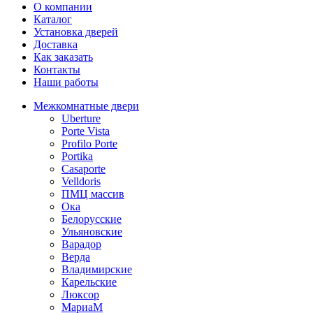
О компании
Каталог
Установка дверей
Доставка
Как заказать
Контакты
Наши работы
Межкомнатные двери
Uberture
Porte Vista
Profilo Porte
Portika
Casaporte
Velldoris
ПМЦ массив
Ока
Белорусские
Ульяновские
Варадор
Верда
Владимирские
Карельские
Люксор
МариаМ