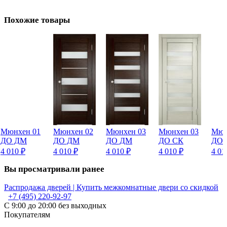
Похожие товары
Мюнхен 01
Мюнхен 02
Мюнхен 03
Мюнхен 03
Мюн
ДО ДМ
ДО ДМ
ДО ДМ
ДО СК
ДО 
4 010
₽
4 010
₽
4 010
₽
4 010
₽
4 0
Вы просматривали ранее
Распродажа дверей | Купить межкомнатные двери со скидкой
+7 (495) 220-92-97
С 9:00 до 20:00 без выходных
Покупателям