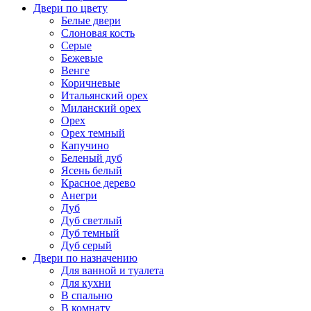
Двери по цвету
Белые двери
Слоновая кость
Серые
Бежевые
Венге
Коричневые
Итальянский орех
Миланский орех
Орех
Орех темный
Капучино
Беленый дуб
Ясень белый
Красное дерево
Анегри
Дуб
Дуб светлый
Дуб темный
Дуб серый
Двери по назначению
Для ванной и туалета
Для кухни
В спальню
В комнату