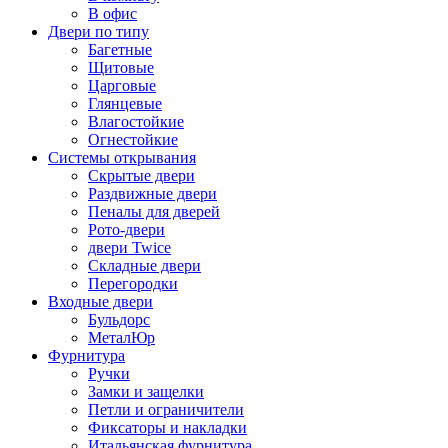
В офис
Двери по типу
Багетные
Щитовые
Царговые
Глянцевые
Влагостойкие
Огнестойкие
Системы открывания
Скрытые двери
Раздвижные двери
Пеналы для дверей
Рото-двери
двери Twice
Складные двери
Перегородки
Входные двери
Бульдорс
МеталЮр
Фурнитура
Ручки
Замки и защелки
Петли и ограничители
Фиксаторы и накладки
Итальянская фурнитура