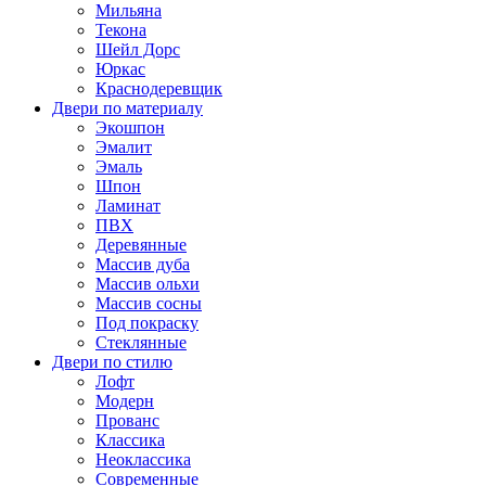
Мильяна
Текона
Шейл Дорс
Юркас
Краснодеревщик
Двери по материалу
Экошпон
Эмалит
Эмаль
Шпон
Ламинат
ПВХ
Деревянные
Массив дуба
Массив ольхи
Массив сосны
Под покраску
Стеклянные
Двери по стилю
Лофт
Модерн
Прованс
Классика
Неоклассика
Современные