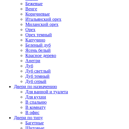
Бежевые
Венге
Коричневые
Итальянский орех
Миланский орех
Орех
Орех темный
Капучино
Беленый дуб
Ясень белый
Красное дерево
Анегри
Дуб
Дуб светлый
Дуб темный
Дуб серый
Двери по назначению
Для ванной и туалета
Для кухни
В спальню
В комнату
В офис
Двери по типу
Багетные
Щитовые