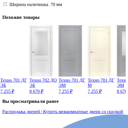
Ширина наличника
70 мм
Похожие товары
Техно 701 ДГ
Техно 702 ДО
Техно 701 ДГ
Техно 701 ДГ
Техн
ЭБ
ЭБ
ЭМ
М
ЭМ
7 255
₽
8 670
₽
7 255
₽
7 255
₽
8 67
Вы просматривали ранее
Распродажа дверей | Купить межкомнатные двери со скидкой