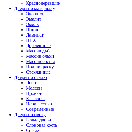
Краснодеревщик
Двери по материалу
Экошпон
Эмалит
Эмаль
Шпон
Ламинат
ПВХ
Деревянные
Массив дуба
Массив ольхи
Массив сосны
Под покраску
Стеклянные
Двери по стилю
Лофт
Модерн
Прованс
Классика
Неоклассика
Современные
Двери по цвету
Белые двери
Слоновая кость
Серые