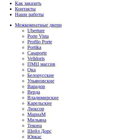
Как заказать
Контакты
Наши работы
Межкомнатные двери
Uberture
Porte Vista
Profilo Porte
Portika
Casaporte
Velldoris
ПМЦ массив
Ока
Белорусские
Ульяновские
Варадор
Верда
Владимирские
Карельские
Люксор
МариаМ
Мильяна
Текона
Шейл Дорс
Юркас