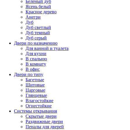
Беленый дуб
Ясень белый
Красное дерево
Анегри
Дуб
Дуб светлый
Дуб темный
Дуб серый
Двери по назначению
Для ванной и туалета
Для кухни
В спальню
В комнату
В офис
Двери по типу
Багетные
Щитовые
Царговые
Глянцевые
Влагостойкие
Огнестойкие
Системы открывания
Скрытые двери
Раздвижные двери
Пеналы для дверей