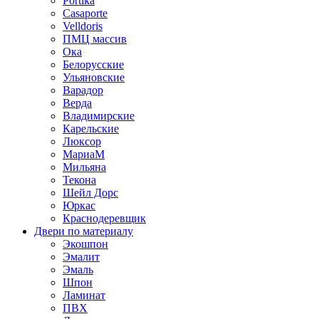
Portika
Casaporte
Velldoris
ПМЦ массив
Ока
Белорусские
Ульяновские
Варадор
Верда
Владимирские
Карельские
Люксор
МариаМ
Мильяна
Текона
Шейл Дорс
Юркас
Краснодеревщик
Двери по материалу
Экошпон
Эмалит
Эмаль
Шпон
Ламинат
ПВХ