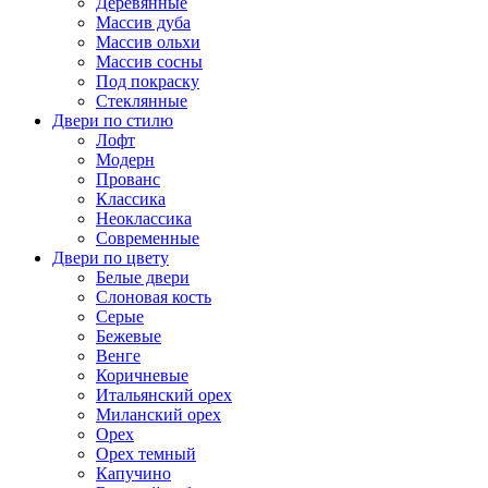
Деревянные
Массив дуба
Массив ольхи
Массив сосны
Под покраску
Стеклянные
Двери по стилю
Лофт
Модерн
Прованс
Классика
Неоклассика
Современные
Двери по цвету
Белые двери
Слоновая кость
Серые
Бежевые
Венге
Коричневые
Итальянский орех
Миланский орех
Орех
Орех темный
Капучино