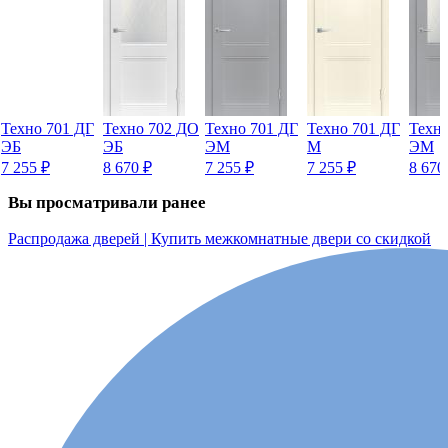
Техно 701 ДГ
Техно 702 ДО
Техно 701 ДГ
Техно 701 ДГ
Техн
ЭБ
ЭБ
ЭМ
М
ЭМ
7 255
₽
8 670
₽
7 255
₽
7 255
₽
8 67
Вы просматривали ранее
Распродажа дверей | Купить межкомнатные двери со скидкой