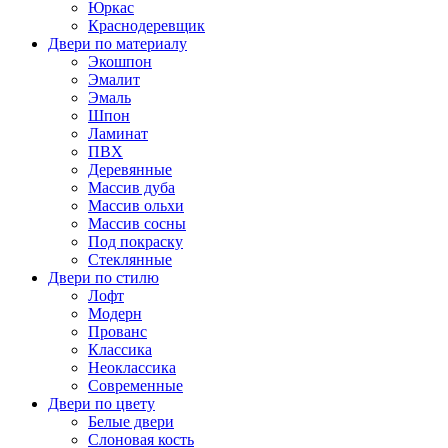
Юркас
Краснодеревщик
Двери по материалу
Экошпон
Эмалит
Эмаль
Шпон
Ламинат
ПВХ
Деревянные
Массив дуба
Массив ольхи
Массив сосны
Под покраску
Стеклянные
Двери по стилю
Лофт
Модерн
Прованс
Классика
Неоклассика
Современные
Двери по цвету
Белые двери
Слоновая кость