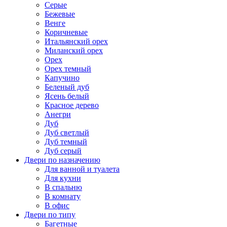
Серые
Бежевые
Венге
Коричневые
Итальянский орех
Миланский орех
Орех
Орех темный
Капучино
Беленый дуб
Ясень белый
Красное дерево
Анегри
Дуб
Дуб светлый
Дуб темный
Дуб серый
Двери по назначению
Для ванной и туалета
Для кухни
В спальню
В комнату
В офис
Двери по типу
Багетные