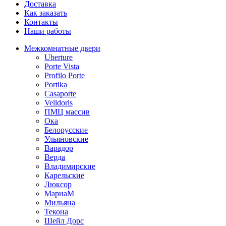
Доставка
Как заказать
Контакты
Наши работы
Межкомнатные двери
Uberture
Porte Vista
Profilo Porte
Portika
Casaporte
Velldoris
ПМЦ массив
Ока
Белорусские
Ульяновские
Варадор
Верда
Владимирские
Карельские
Люксор
МариаМ
Мильяна
Текона
Шейл Дорс