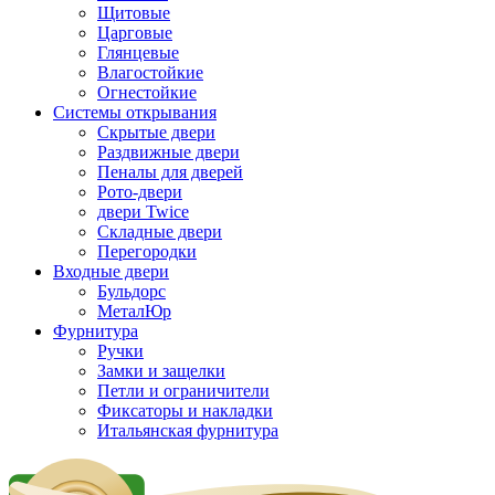
Щитовые
Царговые
Глянцевые
Влагостойкие
Огнестойкие
Системы открывания
Скрытые двери
Раздвижные двери
Пеналы для дверей
Рото-двери
двери Twice
Складные двери
Перегородки
Входные двери
Бульдорс
МеталЮр
Фурнитура
Ручки
Замки и защелки
Петли и ограничители
Фиксаторы и накладки
Итальянская фурнитура